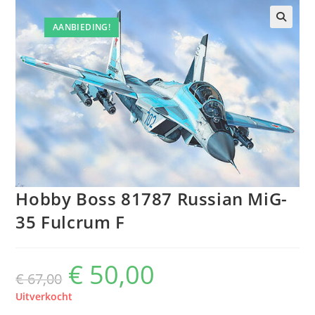
AANBIEDING!
Hobby Boss 81787 Russian MiG-
35 Fulcrum F
€
50,00
Oorspronkelijke
Huidige
€
67,00
prijs
prijs
was:
is:
€ 67,00.
€ 50,00.
Uitverkocht