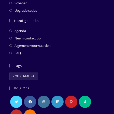
Schepen
Upgrade setjes
Handige Links
Agenda
Neem contact op
Algemene voorwaarden
FAQ
Tags
ZOUKEI-MURA
Volg Ons
Opent
Opent
Opent
Opent
Opent
Opent