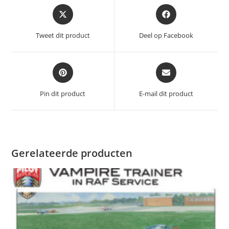
Opent
Opent
in
in
een
een
Tweet dit product
Deel op Facebook
nieuw
nieuw
venster
venster
Opent
Opent
in
in
een
een
Pin dit product
E-mail dit product
nieuw
nieuw
venster
venster
Gerelateerde producten