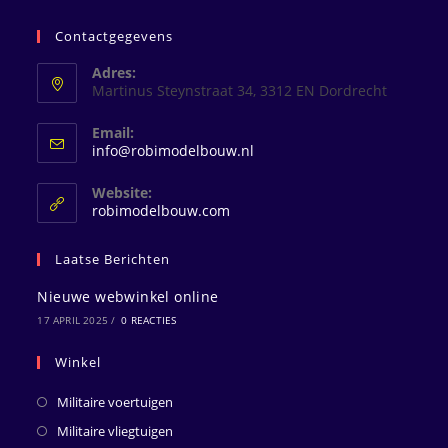
Contactgegevens
Adres:
Martinus Steynstraat 34, 3312 EN Dordrecht
Email:
Opent
info@robimodelbouw.nl
in
je
Website:
toepassing
robimodelbouw.com
Laatse Berichten
Nieuwe webwinkel online
17 APRIL 2025
/
0 REACTIES
Winkel
Militaire voertuigen
Militaire vliegtuigen