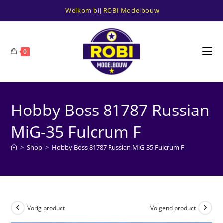
Ga
Welkom bij ROBI Modelbouw
naar
inhoud
0
Hobby Boss 81787 Russian
MiG-35 Fulcrum F
>
Shop
>
Hobby Boss 81787 Russian MiG-35 Fulcrum F
Vorig product
Volgend product