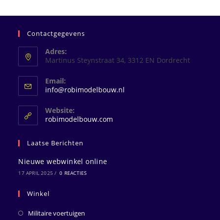
Contactgegevens
Adres:
Martinus Steynstraat 34, 3312 EN Dordrecht
Email:
Opent
info@robimodelbouw.nl
in
je
Website:
toepassing
robimodelbouw.com
Laatse Berichten
Nieuwe webwinkel online
17 APRIL 2025
/
0 REACTIES
Winkel
Militaire voertuigen