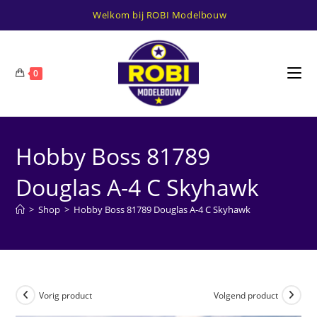
Ga
Welkom bij ROBI Modelbouw
naar
inhoud
0
Hobby Boss 81789
Douglas A-4 C Skyhawk
>
Shop
>
Hobby Boss 81789 Douglas A-4 C Skyhawk
Vorig product
Volgend product