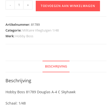
Hobby
-
+
TOEVOEGEN AAN WINKELWAGEN
Boss
81789
Douglas
Artikelnummer:
81789
A-
Categorie:
Militaire Vliegtuigen 1/48
4
Merk:
Hobby Boss
C
Skyhawk
aantal
BESCHRIJVING
Beschrijving
Hobby Boss 81789 Douglas A-4 C Skyhawk
Schaal: 1/48