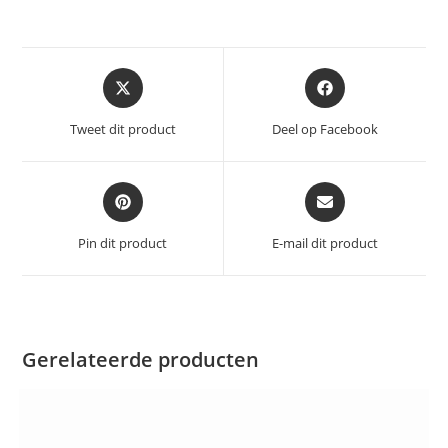
Opent
Opent
in
in
een
een
Tweet dit product
Deel op Facebook
nieuw
nieuw
venster
venster
Opent
Opent
in
in
een
een
Pin dit product
E-mail dit product
nieuw
nieuw
venster
venster
Gerelateerde producten