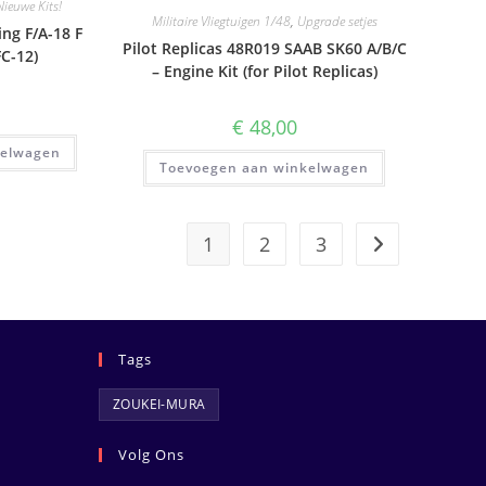
Nieuwe Kits!
Militaire Vliegtuigen 1/48
,
Upgrade setjes
ng F/A-18 F
Pilot Replicas 48R019 SAAB SK60 A/B/C
C-12)
– Engine Kit (for Pilot Replicas)
€
48,00
kelwagen
Toevoegen aan winkelwagen
1
2
3
Tags
ZOUKEI-MURA
Volg Ons