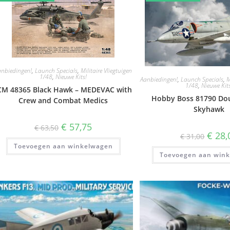
anbiedingen!
,
Launch Specials
,
Militaire Vliegtuigen
1/48
,
Nieuwe Kits!
Aanbiedingen!
,
Launch Specials
,
M
1/48
,
Nieuwe Kit
CM 48365 Black Hawk – MEDEVAC with
Hobby Boss 81790 Dou
Crew and Combat Medics
Skyhawk
Oorspronkelijke
Huidige
€
57,75
€
63,50
prijs
prijs
Oorspr
€
28,
€
31,00
was:
is:
prijs
Toevoegen aan winkelwagen
€ 63,50.
€ 57,75.
was:
Toevoegen aan win
€ 31,00