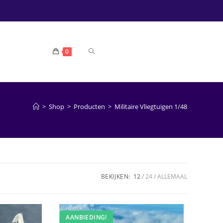
TOGGLE
0
WEBSITE
>
Shop
>
Producten
>
Militaire Vliegtuigen 1/48
ZOEKEN
BEKIJKEN:
12
24
ALLEMAAL
AANBIEDING!