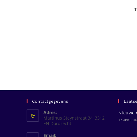
T
Contactgegevens
Laats
Adres:
Nieuwe 
Martinus Steynstraat 34, 3312
17 APRIL 20
EN Dordrecht
Email: