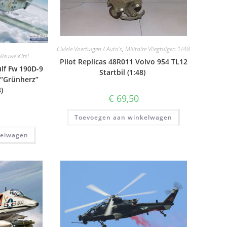
Civiele Voertuigen / Auto's
,
Militaire Vliegtuigen 1/48
Nieuwe Kits!
Pilot Replicas 48R011 Volvo 954 TL12
lf Fw 190D-9
Startbil (1:48)
 “Grünherz”
8)
€
69,50
Toevoegen aan winkelwagen
kelwagen