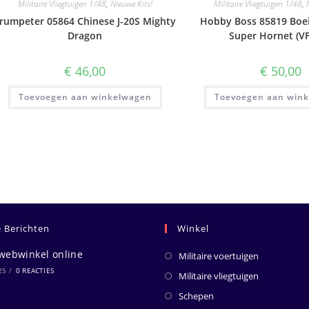
Militaire Vliegtuigen 1/48
,
Nieuwe Kits!
Militaire Vliegtuigen 1/48
,
rumpeter 05864 Chinese J-20S Mighty
Hobby Boss 85819 Boei
Dragon
Super Hornet (VF
€
46,00
€
50,00
Toevoegen aan winkelwagen
Toevoegen aan win
e Berichten
Winkel
webwinkel online
Militaire voertuigen
25
/
0 REACTIES
Militaire vliegtuigen
Schepen