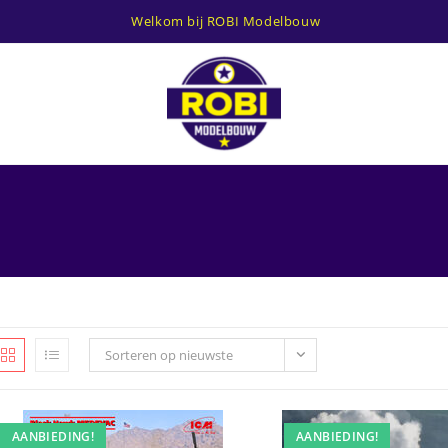
Welkom bij ROBI Modelbouw
Sorteren op nieuwste
AANBIEDING!
AANBIEDING!