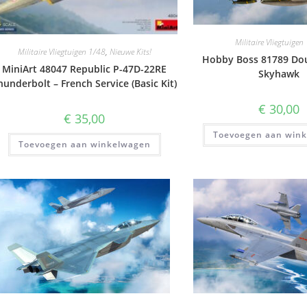
Militaire Vliegtuigen
Militaire Vliegtuigen 1/48
,
Nieuwe Kits!
Hobby Boss 81789 Dou
MiniArt 48047 Republic P-47D-22RE
Skyhawk
hunderbolt – French Service (Basic Kit)
€
30,00
€
35,00
Toevoegen aan win
Toevoegen aan winkelwagen