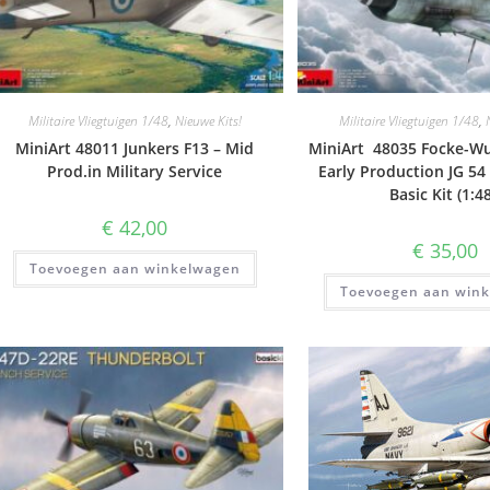
Militaire Vliegtuigen 1/48
,
Nieuwe Kits!
Militaire Vliegtuigen 1/48
,
MiniArt 48011 Junkers F13 – Mid
MiniArt 48035 Focke-Wu
Prod.in Military Service
Early Production JG 54
Basic Kit (1:4
€
42,00
€
35,00
Toevoegen aan winkelwagen
Toevoegen aan win