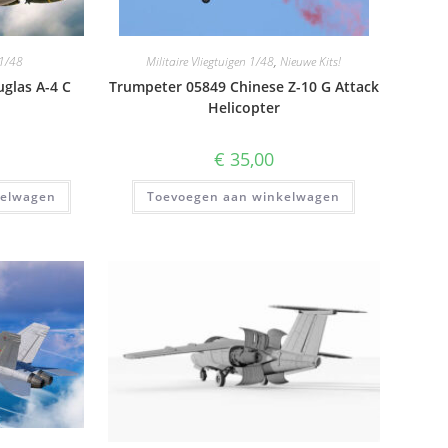
 1/48
Militaire Vliegtuigen 1/48
,
Nieuwe Kits!
glas A-4 C
Trumpeter 05849 Chinese Z-10 G Attack
Helicopter
€
35,00
kelwagen
Toevoegen aan winkelwagen