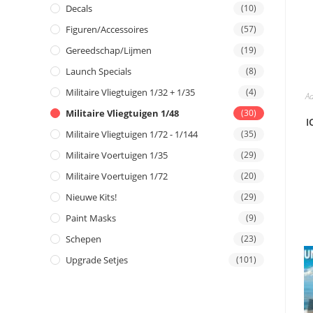
Decals
(10)
Figuren/Accessoires
(57)
Gereedschap/Lijmen
(19)
Launch Specials
(8)
Militaire Vliegtuigen 1/32 + 1/35
(4)
A
Militaire Vliegtuigen 1/48
(30)
I
Militaire Vliegtuigen 1/72 - 1/144
(35)
Militaire Voertuigen 1/35
(29)
Militaire Voertuigen 1/72
(20)
Nieuwe Kits!
(29)
Paint Masks
(9)
Schepen
(23)
Upgrade Setjes
(101)