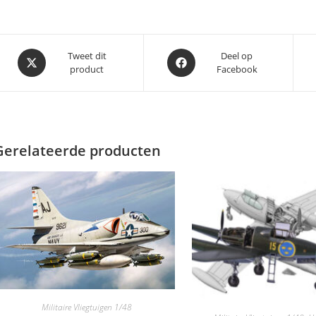
Opent
Opent
Tweet dit
Deel op
product
Facebook
in
in
een
een
nieuw
nieuw
venster
venster
Gerelateerde producten
Militaire Vliegtuigen 1/48