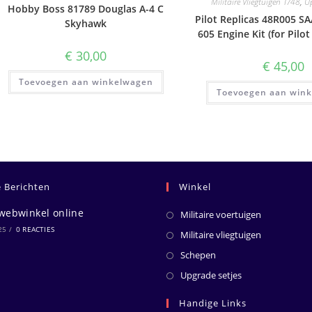
Militaire Vliegtuigen 1/48
,
U
Hobby Boss 81789 Douglas A-4 C
Pilot Replicas 48R005 SA
Skyhawk
605 Engine Kit (for Pilot
€
30,00
€
45,00
Toevoegen aan winkelwagen
Toevoegen aan win
e Berichten
Winkel
webwinkel online
Militaire voertuigen
25
/
0 REACTIES
Militaire vliegtuigen
Schepen
Upgrade setjes
Handige Links