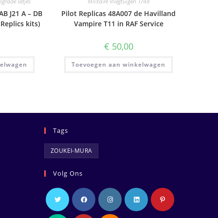
pgrade setjes
Militaire Vliegtuigen 1/48
AB J21 A – DB
Pilot Replicas 48A007 de Havilland
 Replics kits)
Vampire T11 in RAF Service
€
50,00
kelwagen
Toevoegen aan winkelwagen
Tags
ZOUKEI-MURA
Volg Ons
Opent
Opent
Opent
Opent
Opent