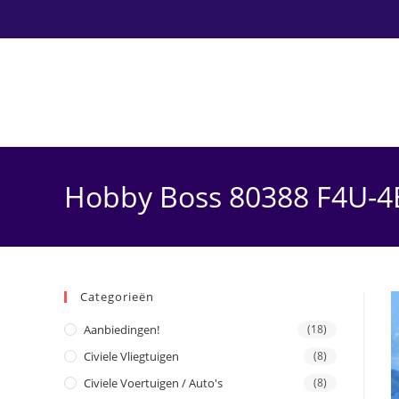
Ga
naar
inhoud
Hobby Boss 80388 F4U-4B
Categorieën
Aanbiedingen!
(18)
Civiele Vliegtuigen
(8)
Civiele Voertuigen / Auto's
(8)