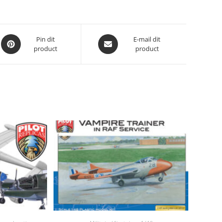
Opent
Opent
Pin dit
E-mail dit
product
product
in
in
een
een
nieuw
nieuw
venster
venster