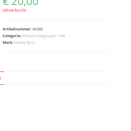
€
20,00
Uitverkocht
Artikelnummer:
80388
Categorie:
Militaire Vliegtuigen 1/48
Merk:
Hobby Boss
G