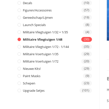
Decals
(10)
Figuren/Accessoires
(57)
Gereedschap/Lijmen
(19)
Launch Specials
(8)
Militaire Vliegtuigen 1/32 + 1/35
(4)
Militaire Vliegtuigen 1/48
(30)
Militaire Vliegtuigen 1/72 - 1/144
(35)
Militaire Voertuigen 1/35
(29)
Militaire Voertuigen 1/72
(20)
Nieuwe Kits!
(29)
Paint Masks
(9)
B
Schepen
(23)
H
Upgrade Setjes
(101)
S