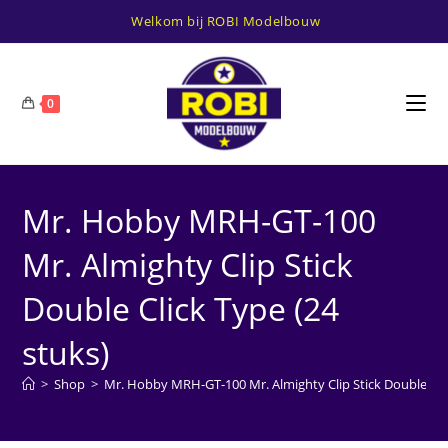
Ga
Welkom bij ROBI Modelbouw
naar
inhoud
0
Mr. Hobby MRH-GT-100
Mr. Almighty Clip Stick
Double Click Type (24
stuks)
>
Shop
>
Mr. Hobby MRH-GT-100 Mr. Almighty Clip Stick Double Cli