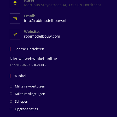
Adres:
Martinus Steynstraat 34, 3312 EN Dordrecht
Email:
Opent
info@robimodelbouw.nl
in
je
Website:
toepassing
robimodelbouw.com
Laatse Berichten
Nieuwe webwinkel online
17 APRIL 2025
/
0 REACTIES
Winkel
Militaire voertuigen
Militaire vliegtuigen
Schepen
Upgrade setjes