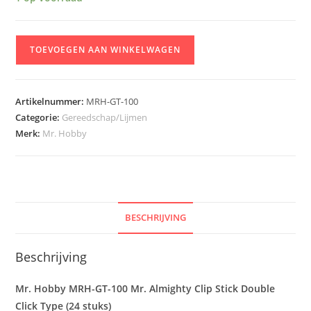
Mr.
TOEVOEGEN AAN WINKELWAGEN
Hobby
MRH-
GT-
Artikelnummer:
MRH-GT-100
100
Categorie:
Gereedschap/Lijmen
Mr.
Merk:
Mr. Hobby
Almighty
Clip
Stick
Double
Click
BESCHRIJVING
Type
(24
Beschrijving
stuks)
aantal
Mr. Hobby MRH-GT-100 Mr. Almighty Clip Stick Double
Click Type (24 stuks)