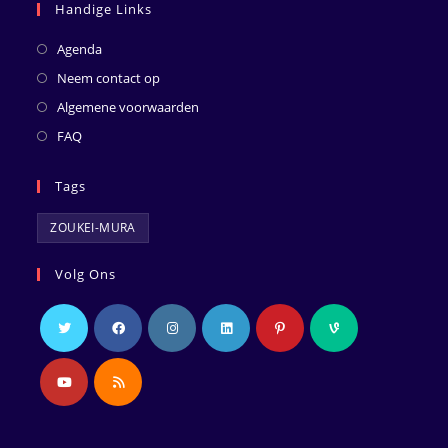
Handige Links
Agenda
Neem contact op
Algemene voorwaarden
FAQ
Tags
ZOUKEI-MURA
Volg Ons
Opent
Opent
Opent
Opent
Opent
Opent
in
in
in
in
in
in
een
een
een
een
een
een
Opent
Opent
nieuwe
nieuwe
nieuwe
nieuwe
nieuwe
nieuwe
in
in