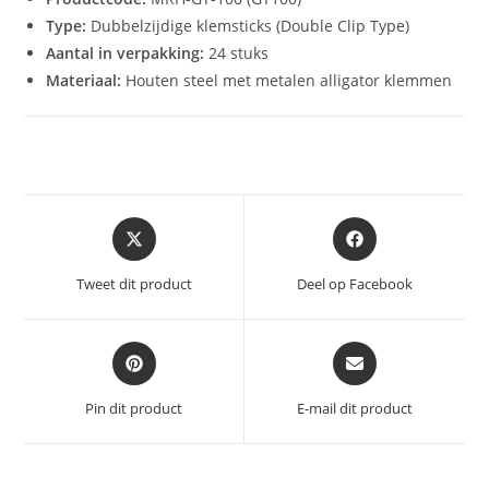
Type:
Dubbelzijdige klemsticks (Double Clip Type)
Aantal in verpakking:
24 stuks
Materiaal:
Houten steel met metalen alligator klemmen
Opent
Opent
in
in
een
een
Tweet dit product
Deel op Facebook
nieuw
nieuw
venster
venster
Opent
Opent
in
in
een
een
Pin dit product
E-mail dit product
nieuw
nieuw
venster
venster