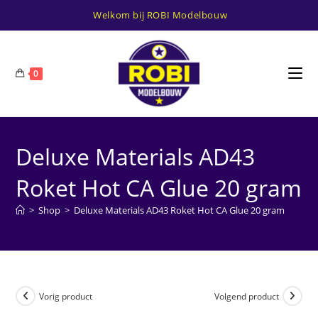
Ga
Welkom bij ROBI Modelbouw
naar
inhoud
0
Deluxe Materials AD43
Roket Hot CA Glue 20 gram
>
Shop
>
Deluxe Materials AD43 Roket Hot CA Glue 20 gram
Vorig product
Volgend product