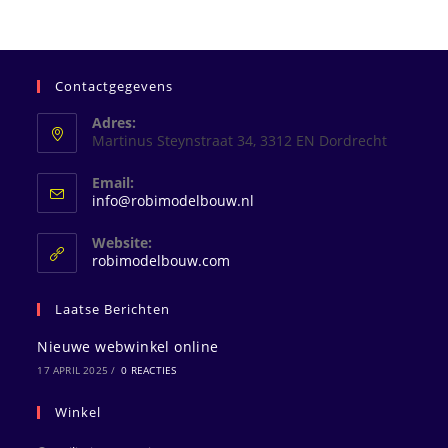
Contactgegevens
Adres:
Martinus Steynstraat 34, 3312 EN Dordrecht
Email:
Opent
info@robimodelbouw.nl
in
je
Website:
toepassing
robimodelbouw.com
Laatse Berichten
Nieuwe webwinkel online
17 APRIL 2025
/
0 REACTIES
Winkel