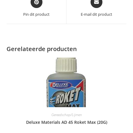
in
in
een
een
Pin dit product
E-mail dit product
nieuw
nieuw
venster
venster
Gerelateerde producten
Gereedschap/Lijmen
Deluxe Materials AD 45 Roket Max (20G)