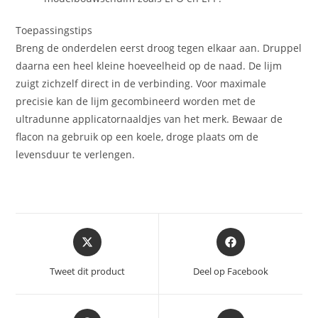
Toepassingstips
Breng de onderdelen eerst droog tegen elkaar aan. Druppel
daarna een heel kleine hoeveelheid op de naad. De lijm
zuigt zichzelf direct in de verbinding. Voor maximale
precisie kan de lijm gecombineerd worden met de
ultradunne applicatornaaldjes van het merk. Bewaar de
flacon na gebruik op een koele, droge plaats om de
levensduur te verlengen.
Opent
Opent
in
in
een
een
Tweet dit product
Deel op Facebook
nieuw
nieuw
venster
venster
Opent
Opent