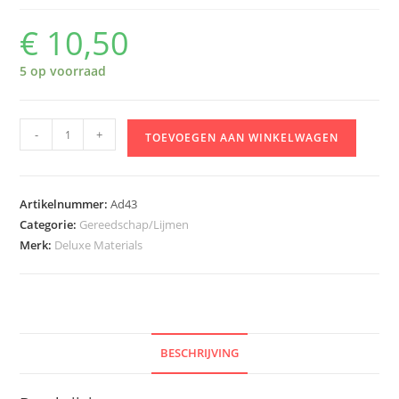
€
10,50
5 op voorraad
Deluxe
-
+
TOEVOEGEN AAN WINKELWAGEN
Materials
AD43
Roket
Artikelnummer:
Ad43
Hot
Categorie:
Gereedschap/Lijmen
CA
Merk:
Deluxe Materials
Glue
20
gram
aantal
BESCHRIJVING