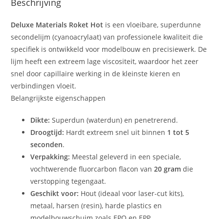
Beschrijving
Deluxe Materials Roket Hot
is een vloeibare, superdunne
secondelijm (cyanoacrylaat) van professionele kwaliteit die
specifiek is ontwikkeld voor modelbouw en precisiewerk. De
lijm heeft een extreem lage viscositeit, waardoor het zeer
snel door capillaire werking in de kleinste kieren en
verbindingen vloeit.
Belangrijkste eigenschappen
Dikte:
Superdun (waterdun) en penetrerend.
Droogtijd:
Hardt extreem snel uit binnen
1 tot 5
seconden
.
Verpakking:
Meestal geleverd in een speciale,
vochtwerende fluorcarbon flacon van
20 gram
die
verstopping tegengaat.
Geschikt voor:
Hout (ideaal voor laser-cut kits),
metaal, harsen (resin), harde plastics en
modelbouwschuim zoals EPO en EPP.