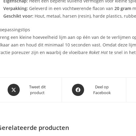
Eigenschap:
Heeft een beperkt vullend vermogen voor kleine spl
Verpakking:
Geleverd in een vochtwerende flacon van
20 gram
me
Geschikt voor:
Hout, metaal, harsen (resin), harde plastics, rubb
oepassingstips
reng een kleine hoeveelheid lijm aan op één van de te verlijmen o
lkaar aan en houd dit minimaal 10 seconden vast. Omdat deze lijm ie
ractie poreuzer zijn en waarbij de vloeibare
Roket Hot
te snel in he
Opent
Opent
Tweet dit
Deel op
product
Facebook
in
in
een
een
nieuw
nieuw
venster
venster
Gerelateerde producten