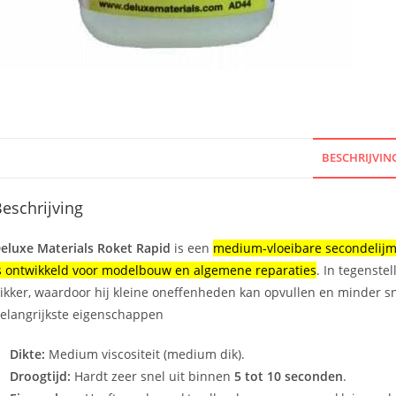
BESCHRIJVIN
eschrijving
eluxe Materials Roket Rapid
is een
medium-vloeibare secondelijm (
s ontwikkeld voor modelbouw en algemene reparaties
. In tegenste
ikker, waardoor hij kleine oneffenheden kan opvullen en minder sn
elangrijkste eigenschappen
Dikte:
Medium viscositeit (medium dik).
Droogtijd:
Hardt zeer snel uit binnen
5 tot 10 seconden
.