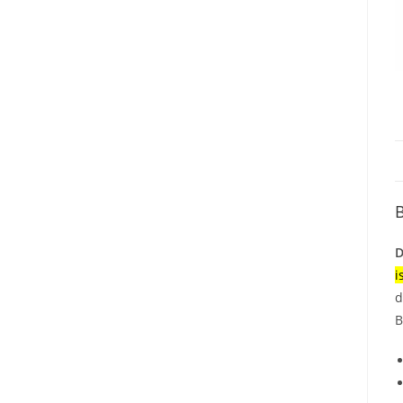
B
D
i
d
B