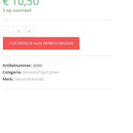
€
10,50
3 op voorraad
Deluxe
-
+
Materials
TOEVOEGEN AAN WINKELWAGEN
AD44
ROKET
RAPID
Artikelnummer:
Ad44
CA
Categorie:
Gereedschap/Lijmen
20
Merk:
Deluxe Materials
GR
aantal