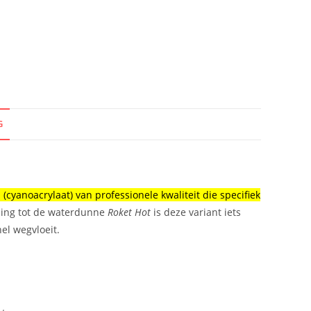
G
cyanoacrylaat) van professionele kwaliteit die specifiek
lling tot de waterdunne
Roket Hot
is deze variant iets
el wegvloeit.