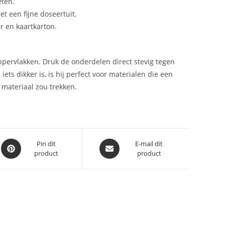
eten.
t een fijne doseertuit.
er en kaartkarton.
ppervlakken. Druk de onderdelen direct stevig tegen
ts dikker is, is hij perfect voor materialen die een
t materiaal zou trekken.
Opent
Opent
Pin dit
E-mail dit
product
product
in
in
een
een
nieuw
nieuw
venster
venster