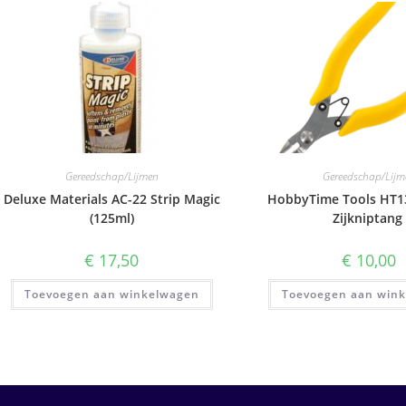
Gereedschap/Lijmen
Gereedschap/Lijm
Deluxe Materials AC-22 Strip Magic
HobbyTime Tools HT1
(125ml)
Zijkniptang
€
17,50
€
10,00
Toevoegen aan winkelwagen
Toevoegen aan win