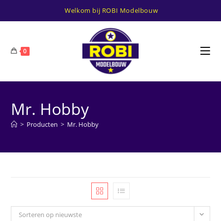
Ga
Welkom bij ROBI Modelbouw
naar
inhoud
0
Mr. Hobby
>
Producten
>
Mr. Hobby
Sorteren op nieuwste