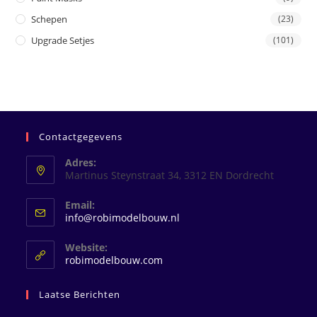
Schepen
(23)
Upgrade Setjes
(101)
Contactgegevens
Adres:
Martinus Steynstraat 34, 3312 EN Dordrecht
Email:
Opent
info@robimodelbouw.nl
in
je
Website:
toepassing
robimodelbouw.com
Laatse Berichten