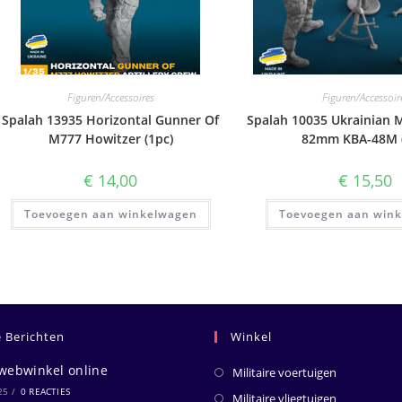
Figuren/Accessoires
Figuren/Accessoir
Spalah 13935 Horizontal Gunner Of
Spalah 10035 Ukrainian M
M777 Howitzer (1pc)
82mm KBA-48M (
€
14,00
€
15,50
Toevoegen aan winkelwagen
Toevoegen aan win
e Berichten
Winkel
webwinkel online
Militaire voertuigen
25
/
0 REACTIES
Militaire vliegtuigen