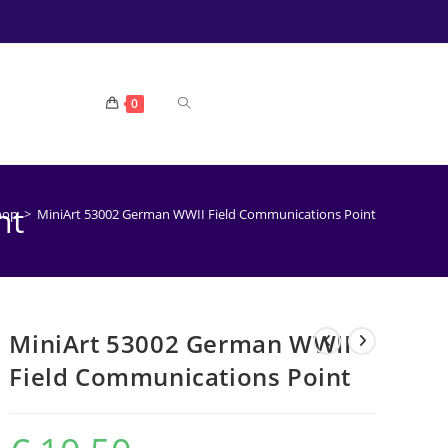
TOGGLE
0
WEBSITE
nt
hop
>
MiniArt 53002 German WWII Field Communications Point
ZOEKEN
MiniArt 53002 German WWII
Field Communications Point