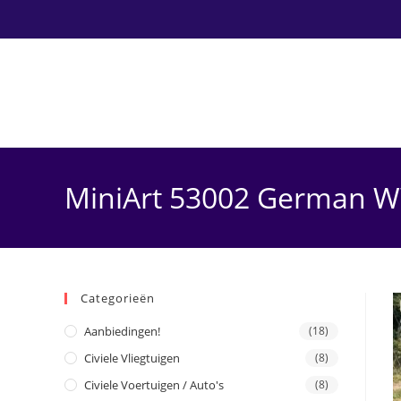
Ga
naar
inhoud
MiniArt 53002 German WW
Categorieën
Aanbiedingen!
(18)
Civiele Vliegtuigen
(8)
Civiele Voertuigen / Auto's
(8)