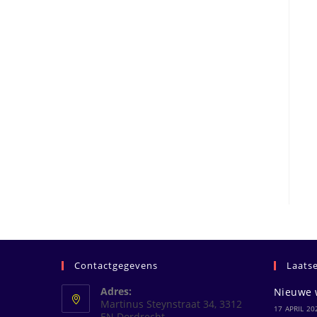
Contactgegevens
Laats
Adres:
Nieuwe 
Martinus Steynstraat 34, 3312
17 APRIL 20
EN Dordrecht