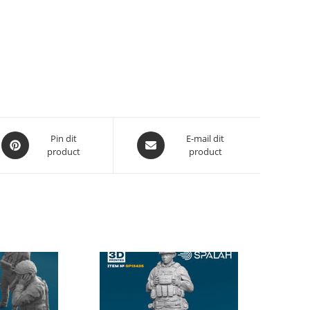
Opent
Opent
Pin dit
E-mail dit
product
product
in
in
een
een
nieuw
nieuw
venster
venster