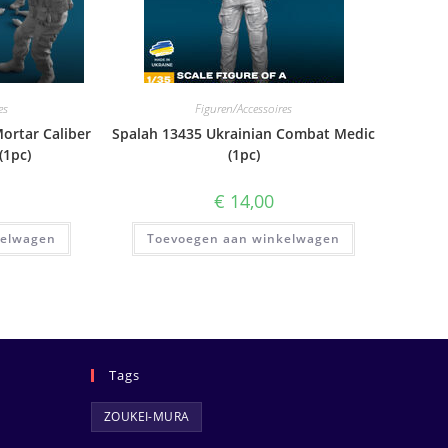
es
Figuren/Accessoires
ortar Caliber
Spalah 13435 Ukrainian Combat Medic
1pc)
(1pc)
€
14,00
kelwagen
Toevoegen aan winkelwagen
Tags
ZOUKEI-MURA