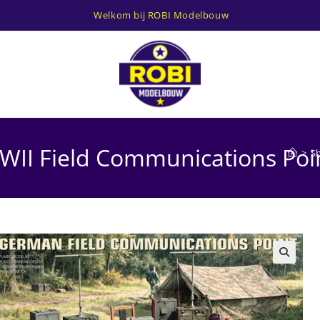
Welkom bij ROBI Modelbouw
II Field Communications Poi
>
S