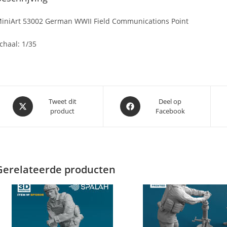
iniArt 53002 German WWII Field Communications Point
chaal: 1/35
Opent
Opent
Tweet dit
Deel op
product
Facebook
in
in
een
een
nieuw
nieuw
venster
venster
Gerelateerde producten