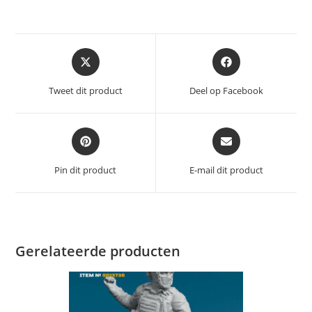
Opent
Opent
in
in
een
een
Tweet dit product
Deel op Facebook
nieuw
nieuw
venster
venster
Opent
Opent
in
in
een
een
Pin dit product
E-mail dit product
nieuw
nieuw
venster
venster
Gerelateerde producten