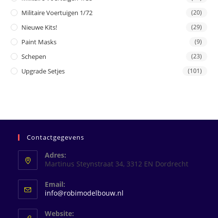
Militaire Voertuigen 1/72
(20)
Nieuwe Kits!
(29)
Paint Masks
(9)
Schepen
(23)
Upgrade Setjes
(101)
Contactgegevens
Adres:
Martinus Steynstraat 34, 3312 EN Dordrecht
Email:
Opent
info@robimodelbouw.nl
in
je
Website: