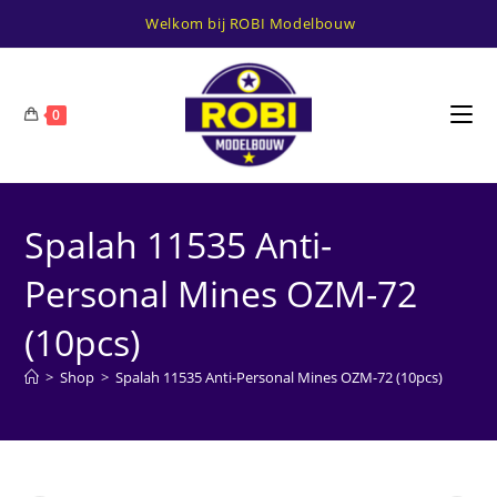
Ga
Welkom bij ROBI Modelbouw
naar
inhoud
0
Spalah 11535 Anti-
Personal Mines OZM-72
(10pcs)
>
Shop
>
Spalah 11535 Anti-Personal Mines OZM-72 (10pcs)