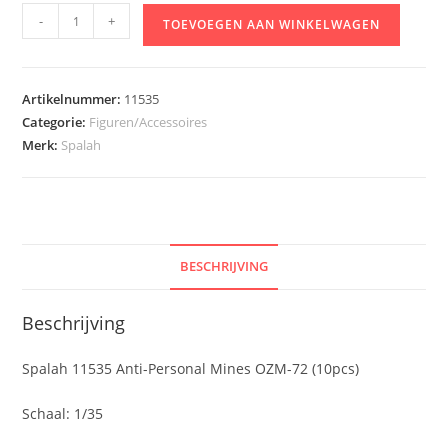
Spalah
-
+
TOEVOEGEN AAN WINKELWAGEN
11535
Anti-
Personal
Artikelnummer:
11535
Mines
Categorie:
Figuren/Accessoires
OZM-
Merk:
Spalah
72
(10pcs)
aantal
BESCHRIJVING
Beschrijving
Spalah 11535 Anti-Personal Mines OZM-72 (10pcs)
Schaal: 1/35