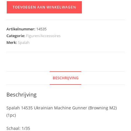
Spalah
TOEVOEGEN AAN WINKELWAGEN
14535
Ukrainian
Machine
Artikelnummer:
14535
Gunner
Categorie:
Figuren/Accessoires
(Browning
Merk:
Spalah
M2)
(1pc)
aantal
BESCHRIJVING
Beschrijving
Spalah 14535 Ukrainian Machine Gunner (Browning M2)
(1pc)
Schaal: 1/35