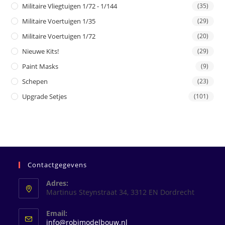
Militaire Vliegtuigen 1/72 - 1/144
(35)
Militaire Voertuigen 1/35
(29)
Militaire Voertuigen 1/72
(20)
Nieuwe Kits!
(29)
Paint Masks
(9)
Schepen
(23)
Upgrade Setjes
(101)
Contactgegevens
Adres:
Martinus Steynstraat 34, 3312 EN Dordrecht
Email:
Opent
info@robimodelbouw.nl