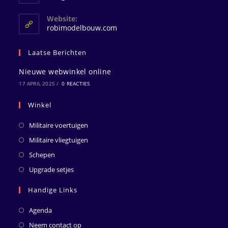
in
je
Website:
toepassing
robimodelbouw.com
Laatse Berichten
Nieuwe webwinkel online
17 APRIL 2025
/
0 REACTIES
Winkel
Militaire voertuigen
Militaire vliegtuigen
Schepen
Upgrade setjes
Handige Links
Agenda
Neem contact op