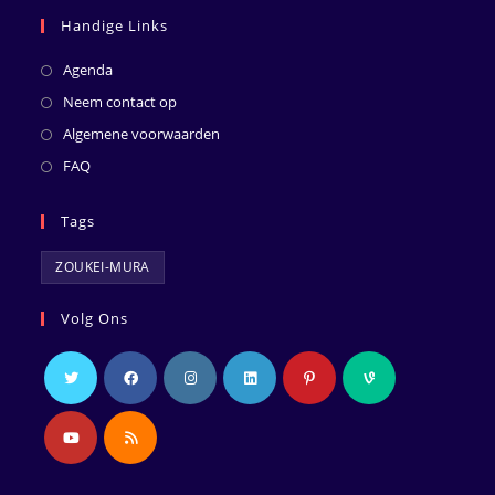
Handige Links
Agenda
Neem contact op
Algemene voorwaarden
FAQ
Tags
ZOUKEI-MURA
Volg Ons
Opent
Opent
Opent
Opent
Opent
Opent
in
in
in
in
in
in
een
een
een
een
een
een
Opent
Opent