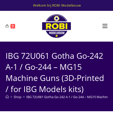
Ga
Welkom bij ROBI Modelbouw
naar
inhoud
0
IBG 72U061 Gotha Go-242
A-1 / Go-244 – MG15
Machine Guns (3D-Printed
/ for IBG Models kits)
>
Shop
>
IBG 72U061 Gotha Go-242 A-1 / Go-244 – MG15 Machine Gun