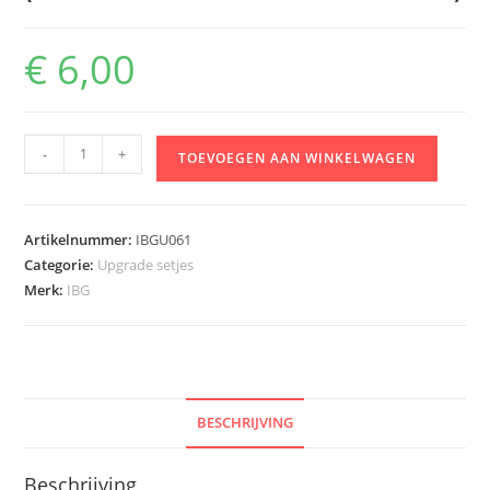
€
6,00
IBG
-
+
TOEVOEGEN AAN WINKELWAGEN
72U061
Gotha
Go-
Artikelnummer:
IBGU061
242
Categorie:
Upgrade setjes
A-
Merk:
IBG
1
/
Go-
244
-
BESCHRIJVING
MG15
Machine
Beschrijving