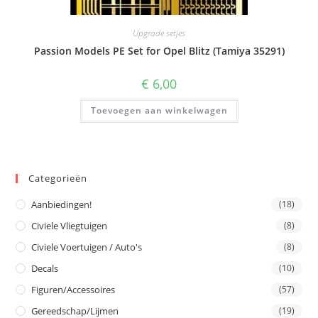
Upgrade setjes
Passion Models PE Set for Opel Blitz (Tamiya 35291)
€
6,00
Toevoegen aan winkelwagen
Categorieën
Aanbiedingen!
(18)
Civiele Vliegtuigen
(8)
Civiele Voertuigen / Auto's
(8)
Decals
(10)
Figuren/Accessoires
(57)
Gereedschap/Lijmen
(19)