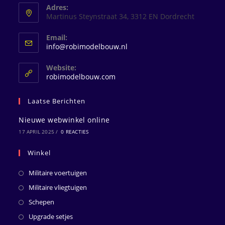
Adres:
Martinus Steynstraat 34, 3312 EN Dordrecht
Email:
Opent
info@robimodelbouw.nl
in
je
Website:
toepassing
robimodelbouw.com
Laatse Berichten
Nieuwe webwinkel online
17 APRIL 2025
/
0 REACTIES
Winkel
Militaire voertuigen
Militaire vliegtuigen
Schepen
Upgrade setjes