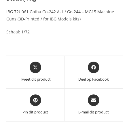
Guns
(3D-
IBG 72U061 Gotha Go-242 A-1 / Go-244 – MG15 Machine
Printed
Guns (3D-Printed / for IBG Models kits)
/
Schaal: 1/72
for
IBG
Models
kits)
aantal
Opent
Opent
in
in
een
een
Tweet dit product
Deel op Facebook
nieuw
nieuw
venster
venster
Opent
Opent
in
in
een
een
Pin dit product
E-mail dit product
nieuw
nieuw
venster
venster