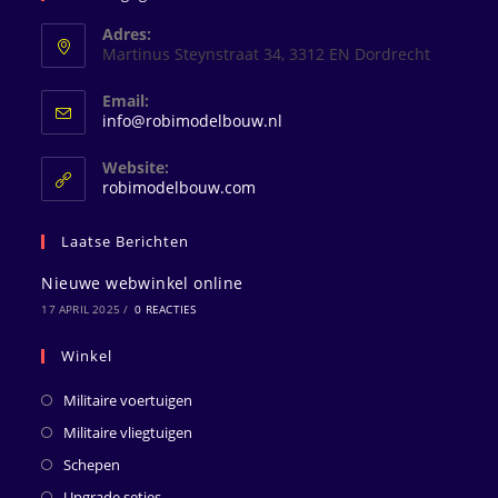
Adres:
Martinus Steynstraat 34, 3312 EN Dordrecht
Email:
Opent
info@robimodelbouw.nl
in
je
Website:
toepassing
robimodelbouw.com
Laatse Berichten
Nieuwe webwinkel online
17 APRIL 2025
/
0 REACTIES
Winkel
Militaire voertuigen
Militaire vliegtuigen
Schepen
Upgrade setjes