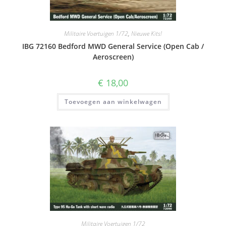
Militaire Voertuigen 1/72
,
Nieuwe Kits!
IBG 72160 Bedford MWD General Service (Open Cab /
Aeroscreen)
€
18,00
Toevoegen aan winkelwagen
Militaire Voertuigen 1/72