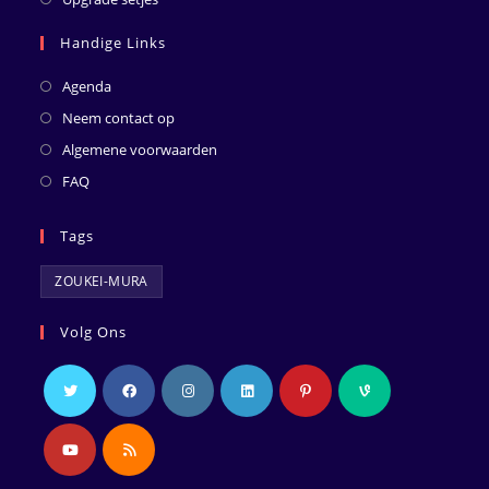
Handige Links
Agenda
Neem contact op
Algemene voorwaarden
FAQ
Tags
ZOUKEI-MURA
Volg Ons
Opent
Opent
Opent
Opent
Opent
Opent
in
in
in
in
in
in
een
een
een
een
een
een
Opent
Opent