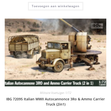
was:
is:
Toevoegen aan winkelwagen
€ 43,00.
€ 38,00.
Militaire Voertuigen 1/72
IBG 72095 Italian WWII Autocannonce 3Ro & Ammo Carrier
Truck (2in1)