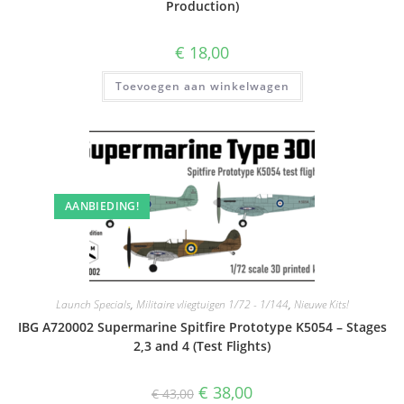
Production)
€
18,00
Toevoegen aan winkelwagen
AANBIEDING!
Launch Specials
,
Militaire vliegtuigen 1/72 - 1/144
,
Nieuwe Kits!
IBG A720002 Supermarine Spitfire Prototype K5054 – Stages
2,3 and 4 (Test Flights)
Oorspronkelijke
Huidige
€
38,00
€
43,00
prijs
prijs