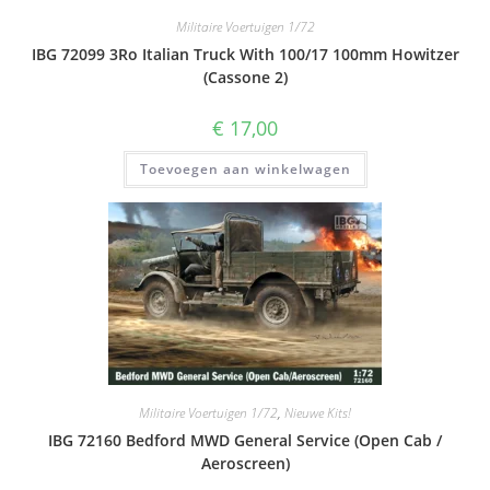
Militaire Voertuigen 1/72
IBG 72099 3Ro Italian Truck With 100/17 100mm Howitzer
(Cassone 2)
€
17,00
Toevoegen aan winkelwagen
Militaire Voertuigen 1/72
,
Nieuwe Kits!
IBG 72160 Bedford MWD General Service (Open Cab /
Aeroscreen)