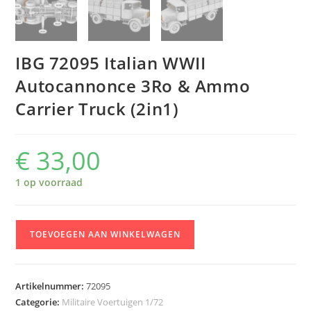
IBG 72095 Italian WWII
Autocannonce 3Ro & Ammo
Carrier Truck (2in1)
€
33,00
1 op voorraad
IBG
TOEVOEGEN AAN WINKELWAGEN
72095
Italian
WWII
Artikelnummer:
72095
Autocannonce
Categorie:
Militaire Voertuigen 1/72