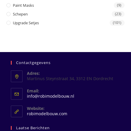
Paint Masks
(9)
Schepen
(23)
Upgrade Setjes
(101)
Contactgegevens
Adres:
Martinus Steynstraat 34, 3312 EN Dordrecht
Email:
Opent
info@robimodelbouw.nl
in
je
Website:
toepassing
robimodelbouw.com
Laatse Berichten