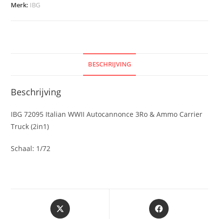
3Ro
Merk:
IBG
&
Ammo
Carrier
Truck
(2in1)
BESCHRIJVING
aantal
Beschrijving
IBG 72095 Italian WWII Autocannonce 3Ro & Ammo Carrier
Truck (2in1)
Schaal: 1/72
Opent
Opent
in
in