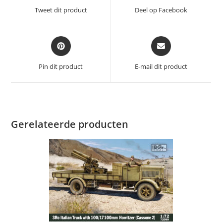
een
een
Tweet dit product
Deel op Facebook
nieuw
nieuw
venster
venster
Opent
Opent
in
in
een
een
Pin dit product
E-mail dit product
nieuw
nieuw
venster
venster
Gerelateerde producten