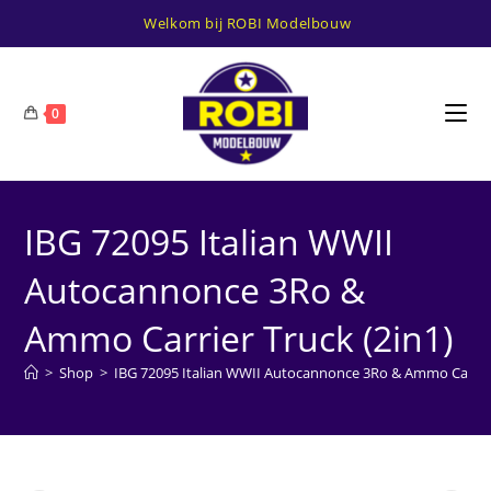
Ga
Welkom bij ROBI Modelbouw
naar
inhoud
0
IBG 72095 Italian WWII
Autocannonce 3Ro &
Ammo Carrier Truck (2in1)
>
Shop
>
IBG 72095 Italian WWII Autocannonce 3Ro & Ammo Carrier