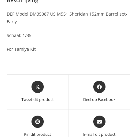
Beschrijving
DEF Model DM35087 US M551 Sheridan 152mm Barrel set-
Early
Schaal: 1/35
For Tamiya Kit
Opent
Opent
in
in
een
een
Tweet dit product
Deel op Facebook
nieuw
nieuw
venster
venster
Opent
Opent
in
in
een
een
Pin dit product
E-mail dit product