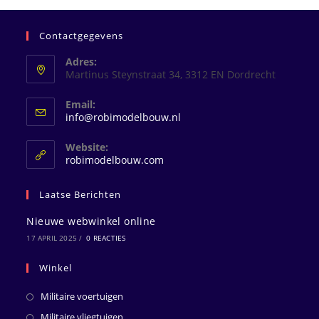
Contactgegevens
Adres:
Martinus Steynstraat 34, 3312 EN Dordrecht
Email:
Opent
info@robimodelbouw.nl
in
je
Website:
toepassing
robimodelbouw.com
Laatse Berichten
Nieuwe webwinkel online
17 APRIL 2025
/
0 REACTIES
Winkel
Militaire voertuigen
Militaire vliegtuigen