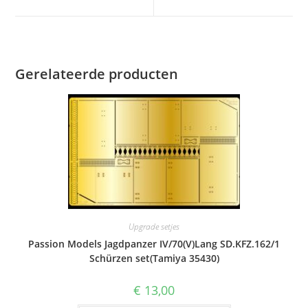
nieuw
nieuw
venster
venster
Gerelateerde producten
Upgrade setjes
Passion Models Jagdpanzer IV/70(V)Lang SD.KFZ.162/1
Schürzen set(Tamiya 35430)
€
13,00