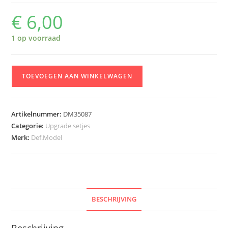
€
6,00
1 op voorraad
DEF
TOEVOEGEN AAN WINKELWAGEN
Model
DM35087
US
Artikelnummer:
DM35087
M551
Categorie:
Upgrade setjes
Sheridan
Merk:
Def.Model
152mm
Barrel
set-
Early
aantal
BESCHRIJVING