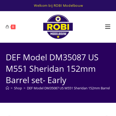
Ga
Welkom bij ROBI Modelbouw
naar
inhoud
0
DEF Model DM35087 US
M551 Sheridan 152mm
Barrel set- Early
>
Shop
>
DEF Model DM35087 US M551 Sheridan 152mm Barrel set-