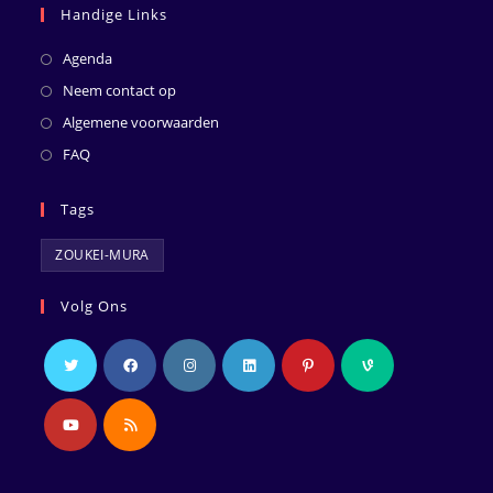
Handige Links
Agenda
Neem contact op
Algemene voorwaarden
FAQ
Tags
ZOUKEI-MURA
Volg Ons
Opent
Opent
Opent
Opent
Opent
Opent
in
in
in
in
in
in
een
een
een
een
een
een
Opent
Opent
nieuwe
nieuwe
nieuwe
nieuwe
nieuwe
nieuwe
in
in