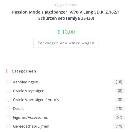
Upgrade setjes
Passion Models Jagdpanzer IV/70(V)Lang SD.KFZ.162/1
Schürzen set(Tamiya 35430)
€
13,00
Toevoegen aan winkelwagen
Categorieën
Aanbiedingen!
(18)
Civiele Vliegtuigen
(8)
Civiele Voertuigen / Auto's
(8)
Decals
(10)
Figuren/Accessoires
(57)
Gereedschap/Lijmen
(19)