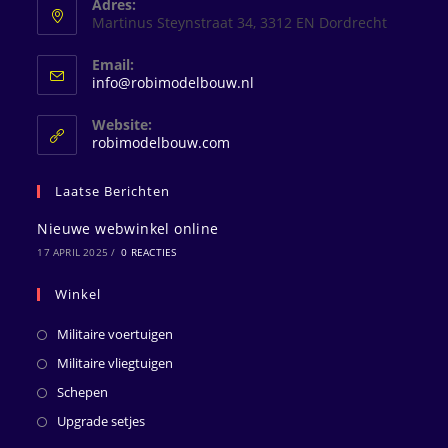
Adres:
Martinus Steynstraat 34, 3312 EN Dordrecht
Email:
Opent
info@robimodelbouw.nl
in
je
Website:
toepassing
robimodelbouw.com
Laatse Berichten
Nieuwe webwinkel online
17 APRIL 2025
/
0 REACTIES
Winkel
Militaire voertuigen
Militaire vliegtuigen
Schepen
Upgrade setjes