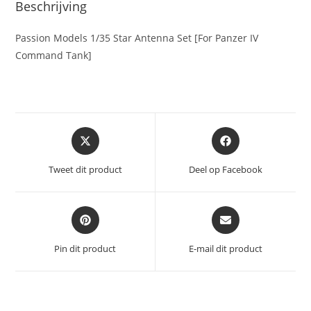
Beschrijving
Passion Models 1/35 Star Antenna Set [For Panzer IV
Command Tank]
Opent
Opent
in
in
een
een
Tweet dit product
Deel op Facebook
nieuw
nieuw
venster
venster
Opent
Opent
in
in
een
een
Pin dit product
E-mail dit product
nieuw
nieuw
venster
venster