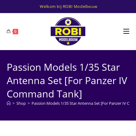
Ga
Welkom bij ROBI Modelbouw
naar
inhoud
0
Passion Models 1/35 Star
Antenna Set [For Panzer IV
Command Tank]
>
Shop
>
Passion Models 1/35 Star Antenna Set [For Panzer IV Co