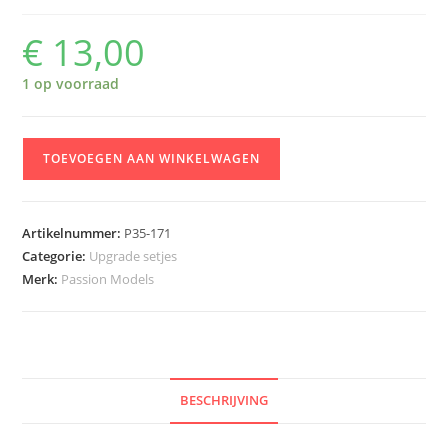
€
13,00
1 op voorraad
Passion
TOEVOEGEN AAN WINKELWAGEN
Models
1/35
Star
Artikelnummer:
P35-171
Antenna
Categorie:
Upgrade setjes
Set
Merk:
Passion Models
[For
Panzer
IV
Command
Tank]
BESCHRIJVING
aantal