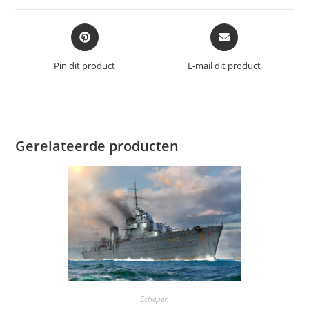
venster
venster
Opent
Opent
in
in
een
een
Pin dit product
E-mail dit product
nieuw
nieuw
venster
venster
Gerelateerde producten
Schepen