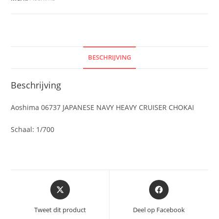
BESCHRIJVING
Beschrijving
Aoshima 06737 JAPANESE NAVY HEAVY CRUISER CHOKAI
Schaal: 1/700
Opent
Opent
in
in
een
een
Tweet dit product
Deel op Facebook
nieuw
nieuw