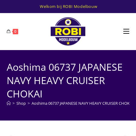
Ga
Welkom bij ROBI Modelbouw
naar
inhoud
0
Aoshima 06737 JAPANESE
NAVY HEAVY CRUISER
CHOKAI
>
Shop
>
Aoshima 06737 JAPANESE NAVY HEAVY CRUISER CHOKAI