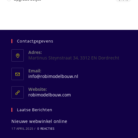
Contactgegevens
Adres:
Martinus Steynstraat 34, 3312 EN Dordrecht
Email:
Opent
info@robimodelbouw.nl
in
je
Website:
toepassing
robimodelbouw.com
Laatse Berichten
Nieuwe webwinkel online
17 APRIL 2025
/
0 REACTIES