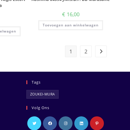
a
€
16,00
Toevoegen aan winkelwagen
kelwagen
1
2
Tags
ZOUKEI-MURA
Volg Ons