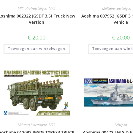
Militaire Voertuigen 1/72
Militaire voertuigen
Aoshima 002322 JGSDF 3.5t Truck New
Aoshima 007952 JGSDF 3 1
Version
vehicle
€
20,00
€
20,00
Toevoegen aan winkelwagen
Toevoegen aan win
Militaire Voertuigen 1/72
Schepen
Aoshima 012093 JGSDF TYPE73 TRUCK
Aoshima 00472 J.M.S.D.F.