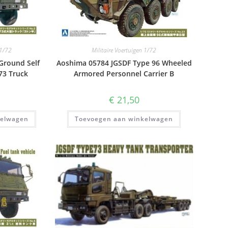
 1/72
Militaire Voertuigen 1/72
Ground Self
Aoshima 05784 JGSDF Type 96 Wheeled
73 Truck
Armored Personnel Carrier B
€
21,50
kelwagen
Toevoegen aan winkelwagen