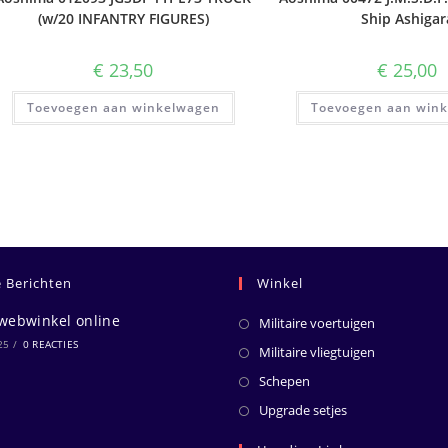
(w/20 INFANTRY FIGURES)
Ship Ashigar
€
23,50
€
25,00
Toevoegen aan winkelwagen
Toevoegen aan win
e Berichten
Winkel
webwinkel online
Militaire voertuigen
25
/
0 REACTIES
Militaire vliegtuigen
Schepen
Upgrade setjes