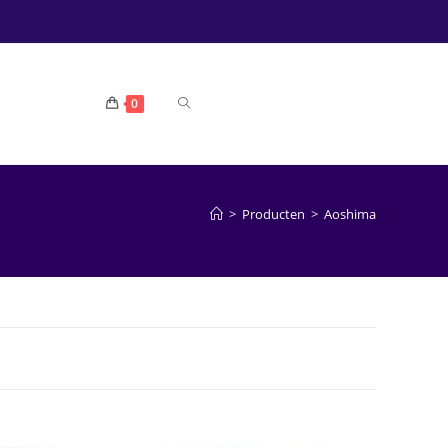
TOGGLE
0
WEBSITE
>
Producten
>
Aoshima
ZOEKEN