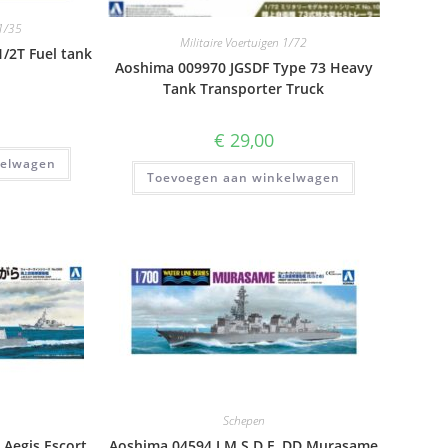
 1/35
Militaire Voertuigen 1/72
/2T Fuel tank
Aoshima 009970 JGSDF Type 73 Heavy
Tank Transporter Truck
€
29,00
kelwagen
Toevoegen aan winkelwagen
Schepen
 Aegis Escort
Aoshima 04594 J.M.S.D.F. DD Murasame