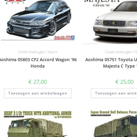
Civiele Voertuigen / Auto's
Civiele Voertuigen / 
Aoshima 05803 CF2 Accord Wagon ’96
Aoshima 05751 Toyota 
Honda
Majesta C Type 
€
27,00
€
25,00
Toevoegen aan winkelwagen
Toevoegen aan win