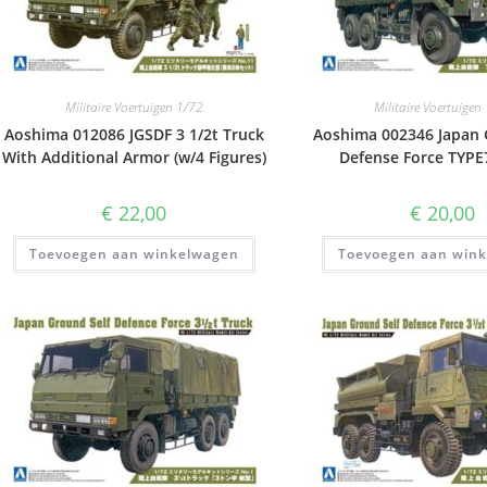
Militaire Voertuigen 1/72
Militaire Voertuigen
Aoshima 012086 JGSDF 3 1/2t Truck
Aoshima 002346 Japan 
With Additional Armor (w/4 Figures)
Defense Force TYPE
€
22,00
€
20,00
Toevoegen aan winkelwagen
Toevoegen aan win