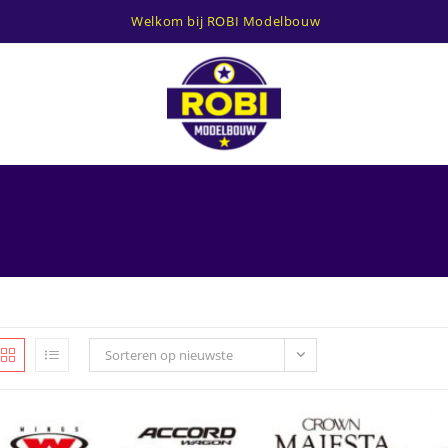
Welkom bij ROBI Modelbouw
Sorteren op nieuwste