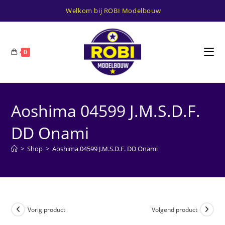
Ga
Welkom bij ROBI Modelbouw
naar
inhoud
0
Aoshima 04599 J.M.S.D.F.
DD Onami
>
Shop
>
Aoshima 04599 J.M.S.D.F. DD Onami
Vorig product
Volgend product