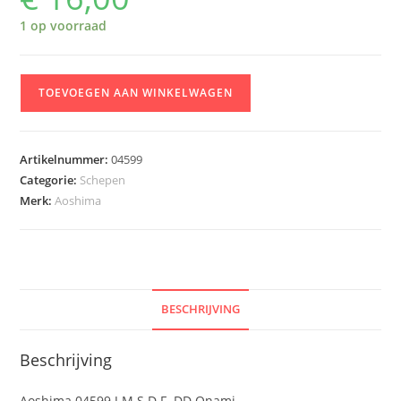
1 op voorraad
Aoshima
TOEVOEGEN AAN WINKELWAGEN
04599
J.M.S.D.F.
DD
Artikelnummer:
04599
Onami
Categorie:
Schepen
aantal
Merk:
Aoshima
BESCHRIJVING
Beschrijving
Aoshima 04599 J.M.S.D.F. DD Onami