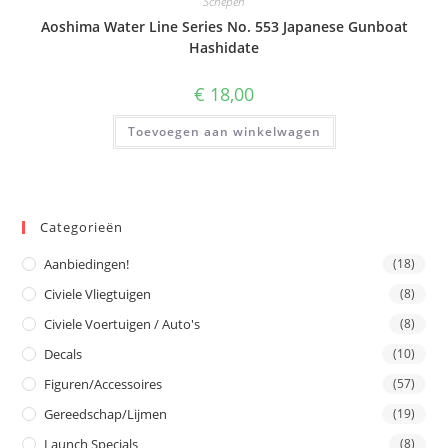
Schepen
Aoshima Water Line Series No. 553 Japanese Gunboat
Hashidate
€
18,00
Toevoegen aan winkelwagen
Categorieën
Aanbiedingen!
(18)
Civiele Vliegtuigen
(8)
Civiele Voertuigen / Auto's
(8)
Decals
(10)
Figuren/Accessoires
(57)
Gereedschap/Lijmen
(19)
Launch Specials
(8)