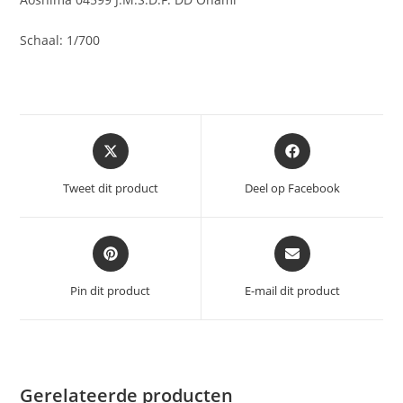
Schaal: 1/700
Opent
Opent
in
in
een
een
Tweet dit product
Deel op Facebook
nieuw
nieuw
venster
venster
Opent
Opent
in
in
een
een
Pin dit product
E-mail dit product
nieuw
nieuw
venster
venster
Gerelateerde producten