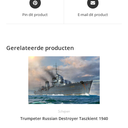
in
in
een
een
Pin dit product
E-mail dit product
nieuw
nieuw
venster
venster
Gerelateerde producten
Schepen
Trumpeter Russian Destroyer Taszkient 1940