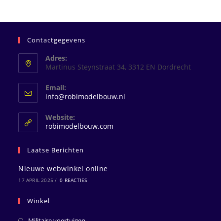
Contactgegevens
Adres:
Martinus Steynstraat 34, 3312 EN Dordrecht
Email:
Opent
info@robimodelbouw.nl
in
je
Website:
toepassing
robimodelbouw.com
Laatse Berichten
Nieuwe webwinkel online
17 APRIL 2025
/
0 REACTIES
Winkel
Militaire voertuigen