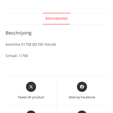
BESCHRIJVING
Beschrijving
Aoshima 01758 IJN DD Yoizuki
Schaal: 1/700
Opent
Opent
in
in
een
een
Tweet dit product
Deel op Facebook
nieuw
nieuw
venster
venster
Opent
Opent