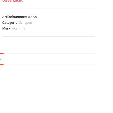
Uitverkocht
Artikelnummer:
00095
Categorie:
Schepen
Merk:
Aoshima
G