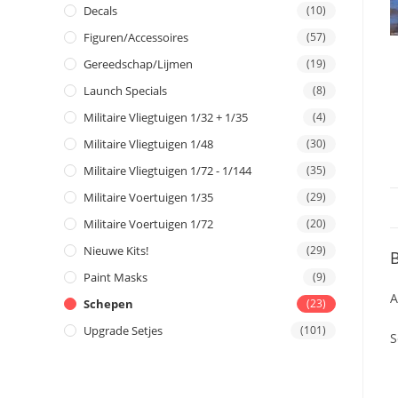
Decals
(10)
Figuren/Accessoires
(57)
Gereedschap/Lijmen
(19)
Launch Specials
(8)
Militaire Vliegtuigen 1/32 + 1/35
(4)
Militaire Vliegtuigen 1/48
(30)
Militaire Vliegtuigen 1/72 - 1/144
(35)
Militaire Voertuigen 1/35
(29)
Militaire Voertuigen 1/72
(20)
Nieuwe Kits!
(29)
B
Paint Masks
(9)
A
Schepen
(23)
Upgrade Setjes
(101)
S