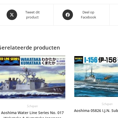
Opent
Opent
Tweet dit
Deel op
product
Facebook
in
in
een
een
nieuw
nieuw
venster
venster
Gerelateerde producten
Schepen
Schepen
Aoshima 05826 I.J.N. Su
Aoshima Water Line Series No. 017