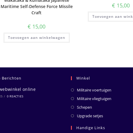
Wakataka & Kumataka Japanese
€
15,00
Maritime Self-Defense Force Missile
Craft
Toevoegen aan win
€
15,00
Toevoegen aan winkelwagen
e Berichten
Winkel
webwinkel online
Militaire voertuigen
25
/
0 REACTIES
Militaire vliegtuigen
Schepen
Upgrade setjes
Handige Links