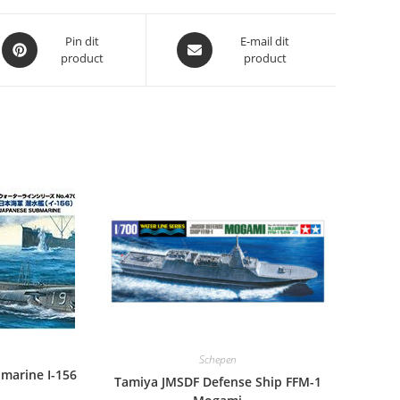
Opent
Opent
Pin dit
E-mail dit
product
product
in
in
een
een
nieuw
nieuw
venster
venster
Schepen
bmarine I-156
Tamiya JMSDF Defense Ship FFM-1