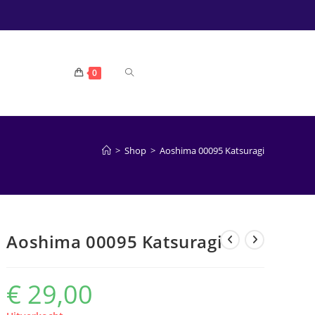
TOGGLE
0
WEBSITE
>
Shop
>
Aoshima 00095 Katsuragi
ZOEKEN
Aoshima 00095 Katsuragi
€
29,00