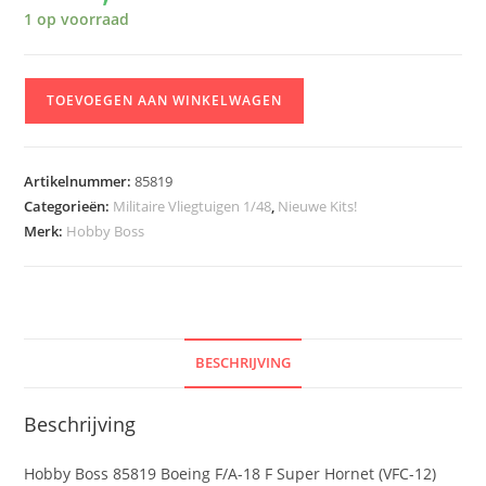
1 op voorraad
Hobby
TOEVOEGEN AAN WINKELWAGEN
Boss
85819
Boeing
Artikelnummer:
85819
F/A-
Categorieën:
Militaire Vliegtuigen 1/48
,
Nieuwe Kits!
18
Merk:
Hobby Boss
F
Super
Hornet
(VFC-
12)
BESCHRIJVING
aantal
Beschrijving
Hobby Boss 85819 Boeing F/A-18 F Super Hornet (VFC-12)