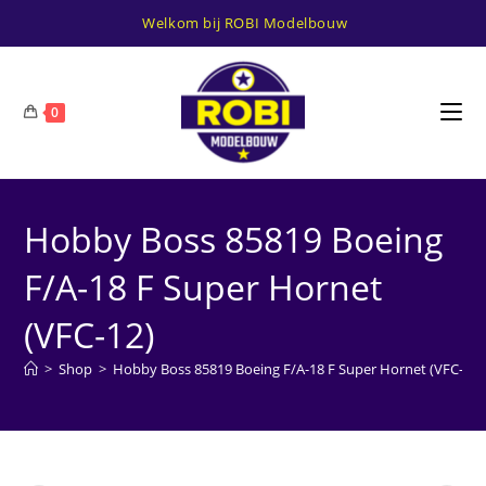
Ga
Welkom bij ROBI Modelbouw
naar
inhoud
0
Hobby Boss 85819 Boeing
F/A-18 F Super Hornet
(VFC-12)
>
Shop
>
Hobby Boss 85819 Boeing F/A-18 F Super Hornet (VFC-12)