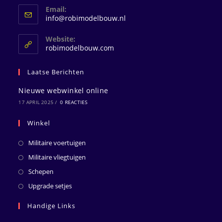
Email:
Opent
info@robimodelbouw.nl
in
je
Website:
toepassing
robimodelbouw.com
Laatse Berichten
Nieuwe webwinkel online
17 APRIL 2025
/
0 REACTIES
Winkel
Militaire voertuigen
Militaire vliegtuigen
Schepen
Upgrade setjes
Handige Links