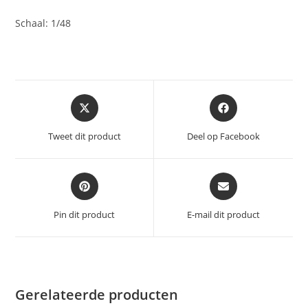
Schaal: 1/48
Opent
Opent
in
in
een
een
Tweet dit product
Deel op Facebook
nieuw
nieuw
venster
venster
Opent
Opent
in
in
een
een
Pin dit product
E-mail dit product
nieuw
nieuw
venster
venster
Gerelateerde producten