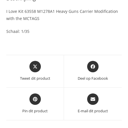
I Love Kit 63558 M1278A1 Heavy Guns Carrier Modification
with the MCTAGS
Schaal: 1/35
Opent
Opent
in
in
een
een
Tweet dit product
Deel op Facebook
nieuw
nieuw
venster
venster
Opent
Opent
in
in
een
een
Pin dit product
E-mail dit product
nieuw
nieuw
venster
venster