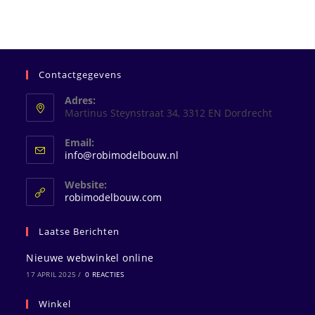
Contactgegevens
Adres:
Martinus Steynstraat 34, 3312 EN Dordrecht
Email:
Opent
info@robimodelbouw.nl
in
je
Website:
toepassing
robimodelbouw.com
Laatse Berichten
Nieuwe webwinkel online
17 APRIL 2025
/
0 REACTIES
Winkel