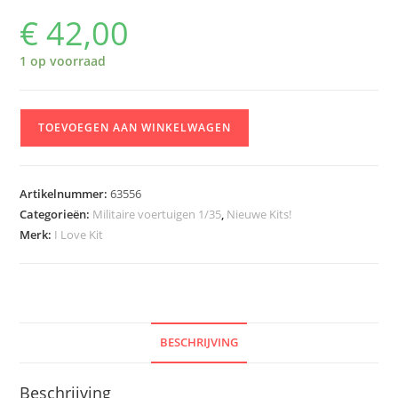
€
42,00
1 op voorraad
I
TOEVOEGEN AAN WINKELWAGEN
Love
Kit
63558
Artikelnummer:
63556
M1278A1
Categorieën:
Militaire voertuigen 1/35
,
Nieuwe Kits!
Heavy
Merk:
I Love Kit
Guns
Carrier
Modification
with
the
BESCHRIJVING
MCTAGS
aantal
Beschrijving