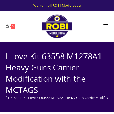
Ga
Welkom bij ROBI Modelbouw
naar
inhoud
0
I Love Kit 63558 M1278A1
Heavy Guns Carrier
Modification with the
MCTAGS
>
Shop
>
I Love Kit 63558 M1278A1 Heavy Guns Carrier Modificati