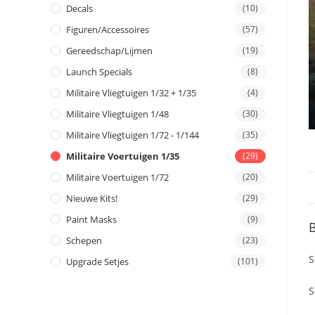
Decals
(10)
Figuren/Accessoires
(57)
Gereedschap/Lijmen
(19)
Launch Specials
(8)
Militaire Vliegtuigen 1/32 + 1/35
(4)
Militaire Vliegtuigen 1/48
(30)
Militaire Vliegtuigen 1/72 - 1/144
(35)
Militaire Voertuigen 1/35
(29)
Militaire Voertuigen 1/72
(20)
Nieuwe Kits!
(29)
Paint Masks
(9)
B
Schepen
(23)
S
Upgrade Setjes
(101)
S