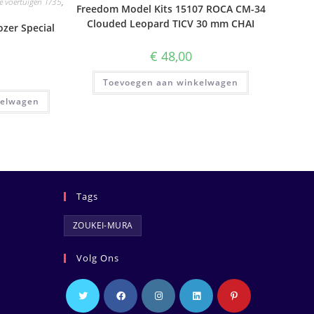
re voertuigen 1/35
,
Freedom Model Kits 15107 ROCA CM-34
Clouded Leopard TICV 30 mm CHAI
ozer Special
€
48,00
Toevoegen aan winkelwagen
kelwagen
Tags
ZOUKEI-MURA
Volg Ons