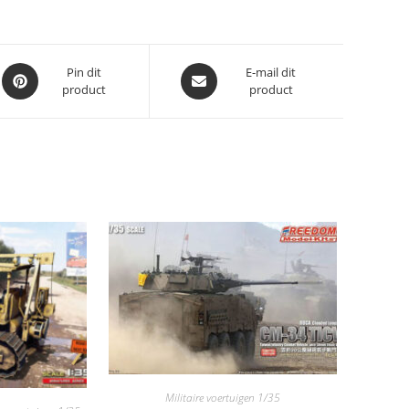
Opent
Opent
Pin dit
E-mail dit
product
product
in
in
een
een
nieuw
nieuw
venster
venster
Militaire voertuigen 1/35