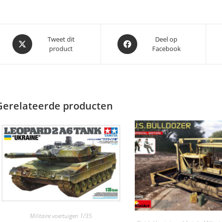
Opent
Opent
Tweet dit
Deel op
product
Facebook
in
in
een
een
nieuw
nieuw
venster
venster
Gerelateerde producten
Militaire voertuigen 1/35