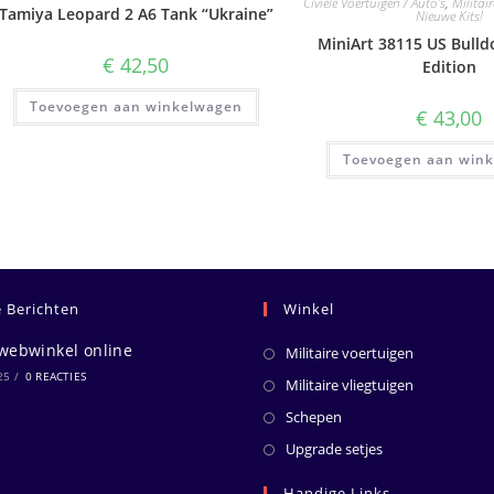
Civiele Voertuigen / Auto's
,
Militai
Tamiya Leopard 2 A6 Tank “Ukraine”
Nieuwe Kits!
MiniArt 38115 US Bulld
€
42,50
Edition
Toevoegen aan winkelwagen
€
43,00
Toevoegen aan win
e Berichten
Winkel
webwinkel online
Militaire voertuigen
25
/
0 REACTIES
Militaire vliegtuigen
Schepen
Upgrade setjes
Handige Links