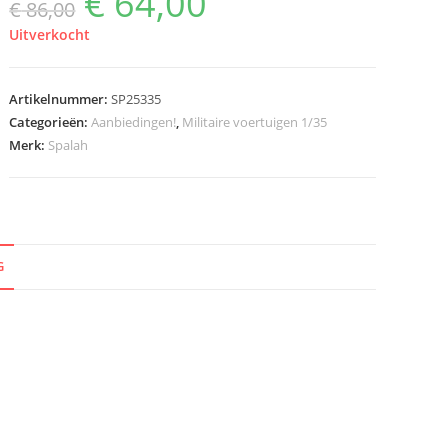
€
64,00
€
86,00
prijs
prijs
was:
is:
€ 86,00.
€ 64,00.
Uitverkocht
Artikelnummer:
SP25335
Categorieën:
Aanbiedingen!
,
Militaire voertuigen 1/35
Merk:
Spalah
G