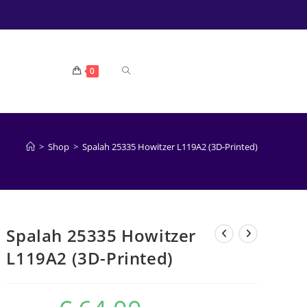
TOGGLE
0
WEBSITE
>
Shop
>
Spalah 25335 Howitzer L119A2 (3D-Printed)
ZOEKEN
Spalah 25335 Howitzer
L119A2 (3D-Printed)
Oorspronkelijke
Huidige