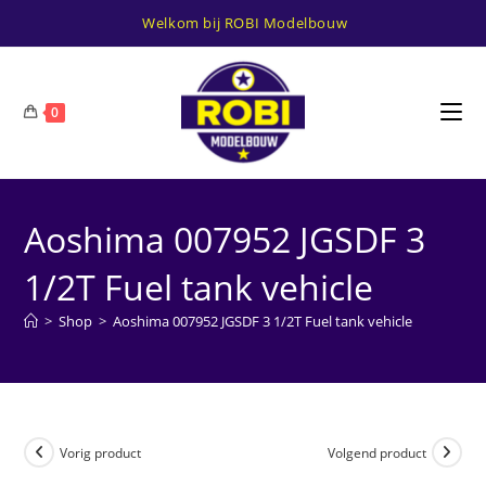
Ga
Welkom bij ROBI Modelbouw
naar
inhoud
0
Aoshima 007952 JGSDF 3
1/2T Fuel tank vehicle
>
Shop
>
Aoshima 007952 JGSDF 3 1/2T Fuel tank vehicle
Vorig product
Volgend product