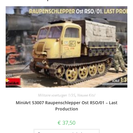
Militaire voertuigen 1/35
,
Nieuwe Kits!
MiniArt 53007 Raupenschlepper Ost RSO/01 – Last
Production
€
37,50