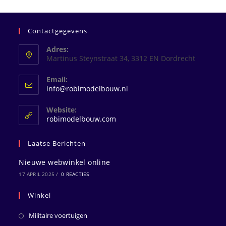
Contactgegevens
Adres:
Martinus Steynstraat 34, 3312 EN Dordrecht
Email:
Opent
info@robimodelbouw.nl
in
je
Website:
toepassing
robimodelbouw.com
Laatse Berichten
Nieuwe webwinkel online
17 APRIL 2025
/
0 REACTIES
Winkel
Militaire voertuigen