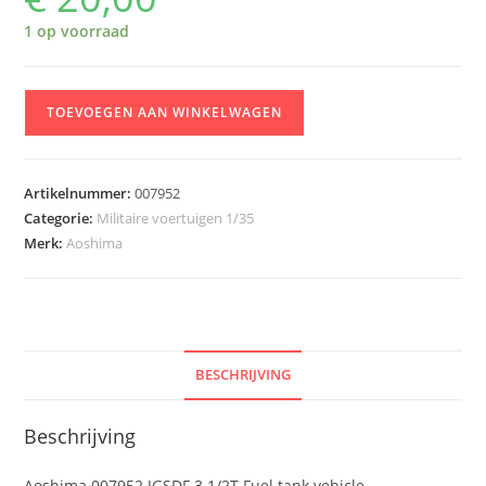
1 op voorraad
Aoshima
TOEVOEGEN AAN WINKELWAGEN
007952
JGSDF
3
Artikelnummer:
007952
1/2T
Categorie:
Militaire voertuigen 1/35
Fuel
Merk:
Aoshima
tank
vehicle
aantal
BESCHRIJVING
Beschrijving
Aoshima 007952 JGSDF 3 1/2T Fuel tank vehicle