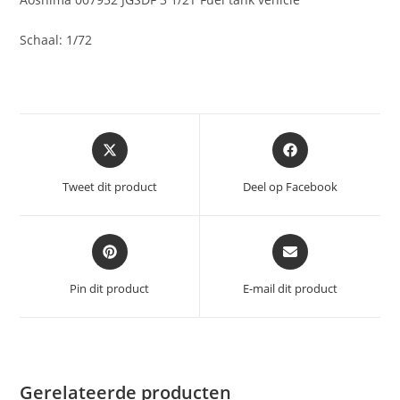
Schaal: 1/72
Opent
Opent
in
in
een
een
Tweet dit product
Deel op Facebook
nieuw
nieuw
venster
venster
Opent
Opent
in
in
een
een
Pin dit product
E-mail dit product
nieuw
nieuw
venster
venster
Gerelateerde producten