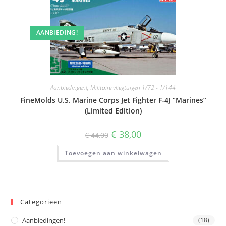
AANBIEDING!
Aanbiedingen!
,
Militaire vliegtuigen 1/72 - 1/144
FineMolds U.S. Marine Corps Jet Fighter F-4J “Marines”
(Limited Edition)
Oorspronkelijke
Huidige
€
38,00
€
44,00
prijs
prijs
was:
is:
Toevoegen aan winkelwagen
€ 44,00.
€ 38,00.
Categorieën
Aanbiedingen!
(18)