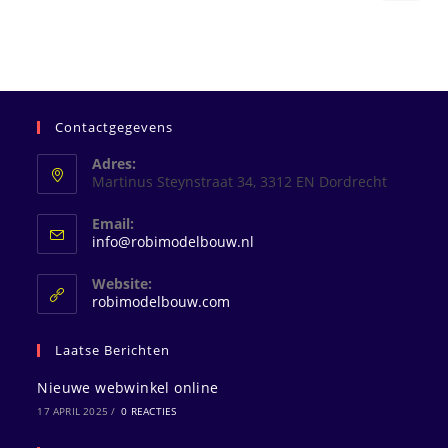
Contactgegevens
Adres:
Martinus Steynstraat 34, 3312 EN Dordrecht
Email:
Opent
info@robimodelbouw.nl
in
je
Website:
toepassing
robimodelbouw.com
Laatse Berichten
Nieuwe webwinkel online
17 APRIL 2025
/
0 REACTIES