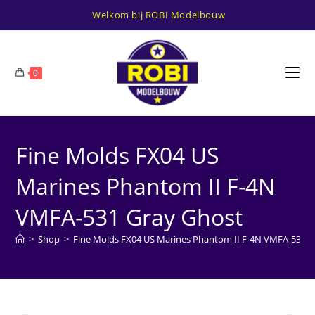
Ga
Welkom bij ROBI Modelbouw
naar
inhoud
0
Fine Molds FX04 US
Marines Phantom II F-4N
VMFA-531 Gray Ghost
>
Shop
>
Fine Molds FX04 US Marines Phantom II F-4N VMFA-531 G