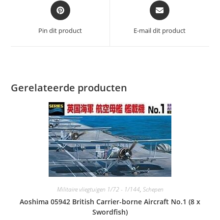
Opent
Opent
in
in
een
een
Pin dit product
E-mail dit product
nieuw
nieuw
venster
venster
Gerelateerde producten
Militaire vliegtuigen 1/72 - 1/144
,
Schepen
Aoshima 05942 British Carrier-borne Aircraft No.1 (8 x
Swordfish)