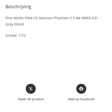
Beschrijving
Fine Molds FX04 US Marines Phantom II F-4N VMFA-531
Gray Ghost
Schaal: 1/72
Opent
Opent
in
in
een
een
Tweet dit product
Deel op Facebook
nieuw
nieuw
venster
venster