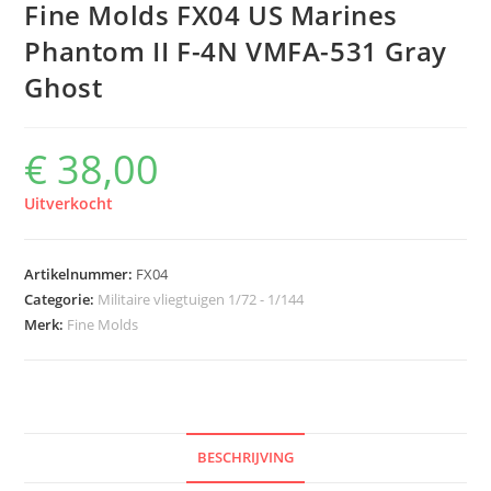
Fine Molds FX04 US Marines
Phantom II F-4N VMFA-531 Gray
Ghost
€
38,00
Uitverkocht
Artikelnummer:
FX04
Categorie:
Militaire vliegtuigen 1/72 - 1/144
Merk:
Fine Molds
BESCHRIJVING