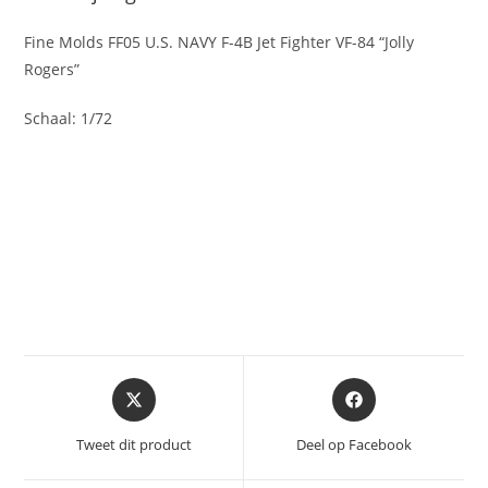
Fine Molds FF05 U.S. NAVY F-4B Jet Fighter VF-84 “Jolly
Rogers”
Schaal: 1/72
Opent
Opent
in
in
een
een
Tweet dit product
Deel op Facebook
nieuw
nieuw
venster
venster