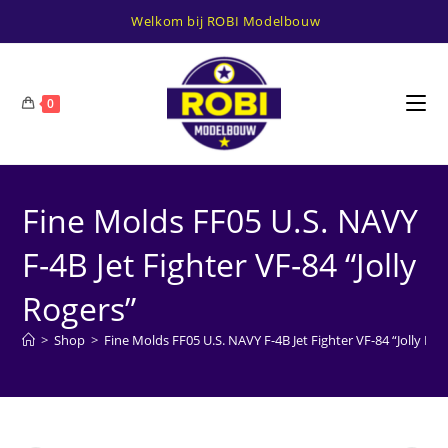
Ga
Welkom bij ROBI Modelbouw
naar
inhoud
0
Fine Molds FF05 U.S. NAVY
F-4B Jet Fighter VF-84 “Jolly
Rogers”
>
Shop
>
Fine Molds FF05 U.S. NAVY F-4B Jet Fighter VF-84 “Jolly Rog