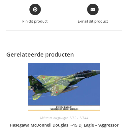
Opent
Opent
in
in
een
een
Pin dit product
E-mail dit product
nieuw
nieuw
venster
venster
Gerelateerde producten
Militaire vliegtuigen 1/72 - 1/144
Hasegawa McDonnell Douglas F-15 DJ Eagle – ‘Aggressor