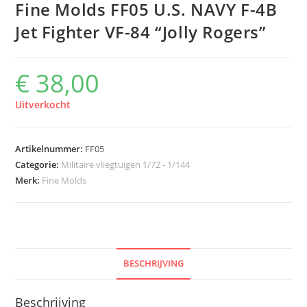
Fine Molds FF05 U.S. NAVY F-4B
Jet Fighter VF-84 “Jolly Rogers”
€
38,00
Uitverkocht
Artikelnummer:
FF05
Categorie:
Militaire vliegtuigen 1/72 - 1/144
Merk:
Fine Molds
BESCHRIJVING
Beschrijving