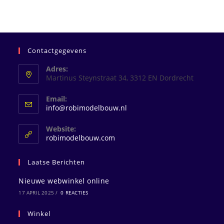
Contactgegevens
Adres:
Martinus Steynstraat 34, 3312 EN Dordrecht
Email:
Opent
info@robimodelbouw.nl
in
je
Website:
toepassing
robimodelbouw.com
Laatse Berichten
Nieuwe webwinkel online
17 APRIL 2025
/
0 REACTIES
Winkel