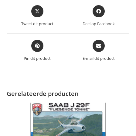
Opent
Opent
in
in
een
een
Tweet dit product
Deel op Facebook
nieuw
nieuw
venster
venster
Opent
Opent
in
in
een
een
Pin dit product
E-mail dit product
nieuw
nieuw
venster
venster
Gerelateerde producten