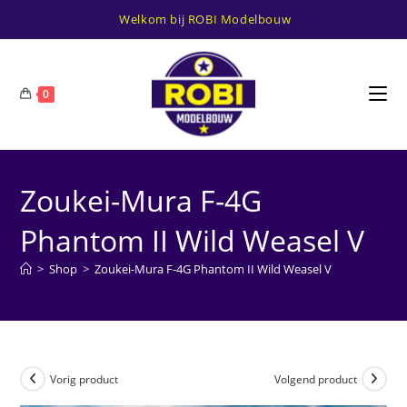
Ga
Welkom bij ROBI Modelbouw
naar
inhoud
0
Zoukei-Mura F-4G
Phantom II Wild Weasel V
>
Shop
>
Zoukei-Mura F-4G Phantom II Wild Weasel V
Vorig product
Volgend product