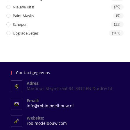
Nieuwe Kits!
(29)
Paint Masks
(9)
Schepen
(23)
Upgrade Setjes
(101)
Contactgegevens
Adres:
Martinus Steynstraat 34, 3312 EN Dordrecht
Email:
Opent
info@robimodelbouw.nl
in
je
Website:
toepassing
robimodelbouw.com