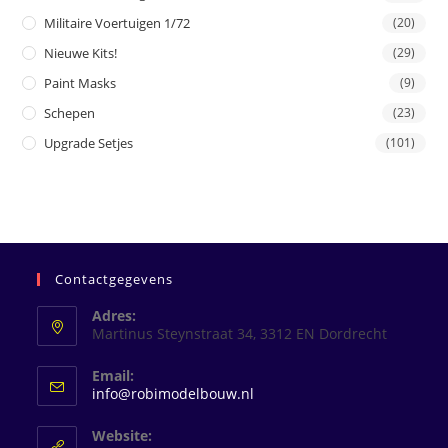
Militaire Voertuigen 1/72
(20)
Nieuwe Kits!
(29)
Paint Masks
(9)
Schepen
(23)
Upgrade Setjes
(101)
Contactgegevens
Adres:
Martinus Steynstraat 34, 3312 EN Dordrecht
Email:
Opent
info@robimodelbouw.nl
in
je
Website:
toepassing