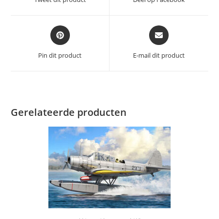
nieuw
nieuw
venster
venster
Opent
Opent
in
in
een
een
Pin dit product
E-mail dit product
nieuw
nieuw
venster
venster
Gerelateerde producten