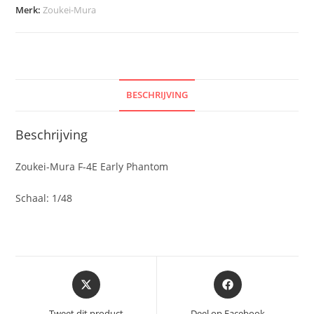
Merk:
Zoukei-Mura
BESCHRIJVING
Beschrijving
Zoukei-Mura F-4E Early Phantom
Schaal: 1/48
Opent
Opent
in
in
een
een
Tweet dit product
Deel op Facebook