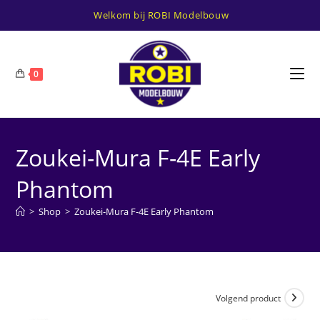
Ga
Welkom bij ROBI Modelbouw
naar
inhoud
0
Zoukei-Mura F-4E Early
Phantom
>
Shop
>
Zoukei-Mura F-4E Early Phantom
Volgend product