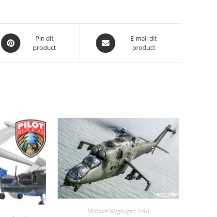
Opent
Opent
Pin dit
E-mail dit
product
product
in
in
een
een
nieuw
nieuw
venster
venster
Militaire Vliegtuigen 1/48