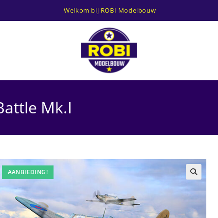
Welkom bij ROBI Modelbouw
attle Mk.I
AANBIEDING!