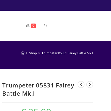
TOGGLE
0
WEBSITE
>
Shop
>
Trumpeter 05831 Fairey Battle Mk.I
ZOEKEN
Trumpeter 05831 Fairey
Battle Mk.I
Oorspronkelijke
Huidige