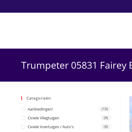
Ga
naar
inhoud
Trumpeter 05831 Fairey B
Categorieën
Aanbiedingen!
(18)
Civiele Vliegtuigen
(8)
Civiele Voertuigen / Auto's
(8)