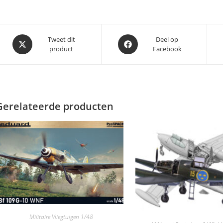
Opent
Opent
Tweet dit
Deel op
product
Facebook
in
in
een
een
nieuw
nieuw
venster
venster
Gerelateerde producten
Militaire Vliegtuigen 1/48