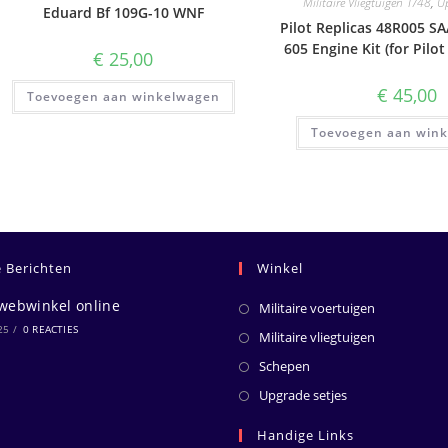
Militaire Vliegtuigen 1/48
,
U
Eduard Bf 109G-10 WNF
Pilot Replicas 48R005 SA
605 Engine Kit (for Pilot
€
25,00
€
45,00
Toevoegen aan winkelwagen
Toevoegen aan win
e Berichten
Winkel
webwinkel online
Militaire voertuigen
25
/
0 REACTIES
Militaire vliegtuigen
Schepen
Upgrade setjes
Handige Links