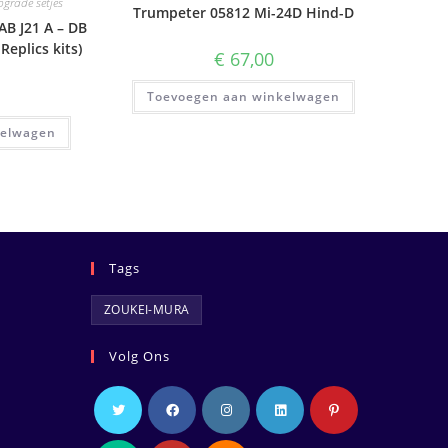
pgrade setjes
Trumpeter 05812 Mi-24D Hind-D
AB J21 A – DB
 Replics kits)
€
67,00
Toevoegen aan winkelwagen
kelwagen
Tags
ZOUKEI-MURA
Volg Ons
Opent
Opent
Opent
Opent
Opent