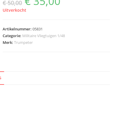
€
35,00
€
50,00
prijs
prijs
was:
is:
€ 50,00.
€ 35,00.
Uitverkocht
Artikelnummer:
05831
Categorie:
Militaire Vliegtuigen 1/48
Merk:
Trumpeter
G