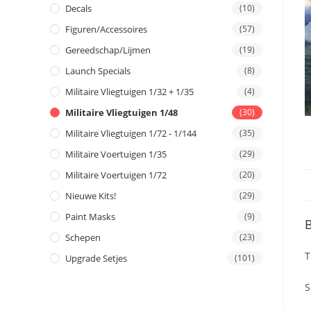
Decals
(10)
Figuren/Accessoires
(57)
Gereedschap/Lijmen
(19)
Launch Specials
(8)
Militaire Vliegtuigen 1/32 + 1/35
(4)
Militaire Vliegtuigen 1/48
(30)
Militaire Vliegtuigen 1/72 - 1/144
(35)
Militaire Voertuigen 1/35
(29)
Militaire Voertuigen 1/72
(20)
Nieuwe Kits!
(29)
Paint Masks
(9)
B
Schepen
(23)
T
Upgrade Setjes
(101)
S