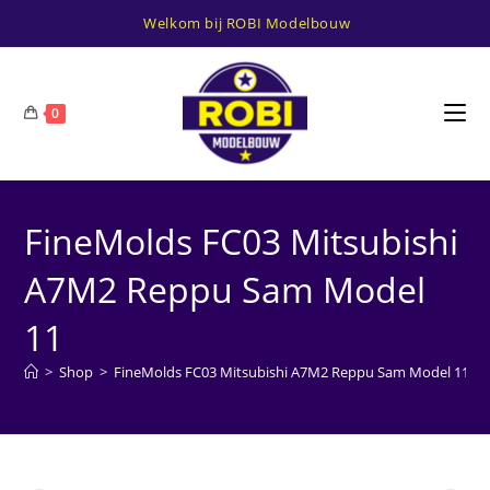
Ga
Welkom bij ROBI Modelbouw
naar
inhoud
0
FineMolds FC03 Mitsubishi
A7M2 Reppu Sam Model
11
>
Shop
>
FineMolds FC03 Mitsubishi A7M2 Reppu Sam Model 11