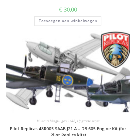
€
30,00
Toevoegen aan winkelwagen
Militaire Vliegtuigen 1/48
,
Upgrade setjes
Pilot Replicas 48R005 SAAB J21 A – DB 605 Engine Kit (for
Pilot Replics kits)