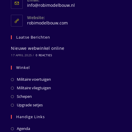
Opent
info@robimodelbouw.nl
in
je
Website:
toepassing
robimodelbouw.com
Laatse Berichten
Nieuwe webwinkel online
17 APRIL 2025
/
0 REACTIES
Winkel
Militaire voertuigen
Militaire vliegtuigen
Schepen
Upgrade setjes
Handige Links
Agenda