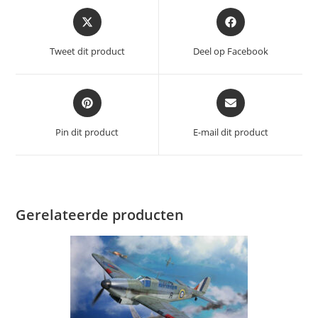
Opent
Opent
in
in
een
een
Tweet dit product
Deel op Facebook
nieuw
nieuw
venster
venster
Opent
Opent
in
in
een
een
Pin dit product
E-mail dit product
nieuw
nieuw
venster
venster
Gerelateerde producten