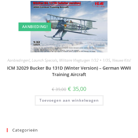
AANBIEDING!
Aanbiedingen!
,
Launch Specials
,
Militaire Vliegtuigen 1/32 + 1/35
,
Nieuwe Kits!
ICM 32029 Bucker Bu 131D (Winter Version) – German WWII
Training Aircraft
Oorspronkelijke
Huidige
€
35,00
€
39,00
prijs
prijs
was:
is:
Toevoegen aan winkelwagen
€ 39,00.
€ 35,00.
Categorieën