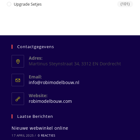
Upgrade Setjes
(101)
Contactgegevens
Adres:
Martinus Steynstraat 34, 3312 EN Dordrecht
Email:
Opent
info@robimodelbouw.nl
in
je
Website:
toepassing
robimodelbouw.com
Laatse Berichten
Nieuwe webwinkel online
17 APRIL 2025
/
0 REACTIES