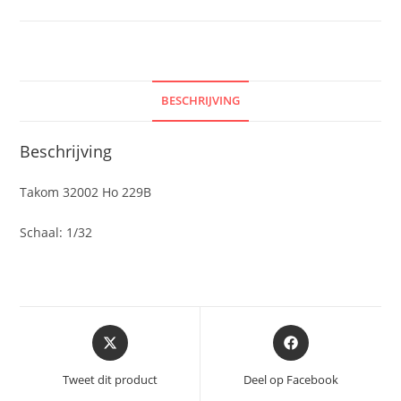
BESCHRIJVING
Beschrijving
Takom 32002 Ho 229B
Schaal: 1/32
Opent
Opent
in
in
een
een
Tweet dit product
Deel op Facebook
nieuw
nieuw