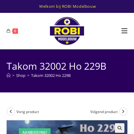
Ga
Welkom bij ROBI Modelbouw
naar
inhoud
0
Takom 32002 Ho 229B
>
Shop
>
Takom 32002 Ho 229B
Vorig product
Volgend product
AANBIEDING!