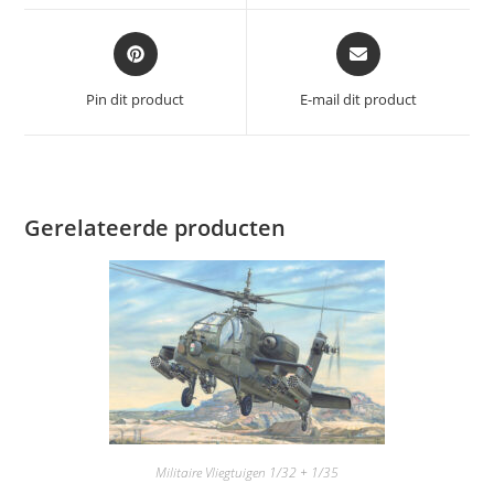
venster
venster
Opent
Opent
in
in
een
een
Pin dit product
E-mail dit product
nieuw
nieuw
venster
venster
Gerelateerde producten
Militaire Vliegtuigen 1/32 + 1/35