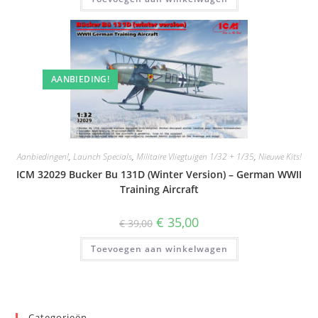
AANBIEDING!
Aanbiedingen!
,
Launch Specials
,
Militaire Vliegtuigen 1/32 + 1/35
,
Nieuwe Kits!
ICM 32029 Bucker Bu 131D (Winter Version) – German WWII
Training Aircraft
Oorspronkelijke
Huidige
€
35,00
€
39,00
prijs
prijs
was:
is:
Toevoegen aan winkelwagen
€ 39,00.
€ 35,00.
Categorieën