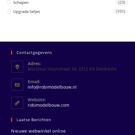
Schepen
(23)
Upgrade Setjes
(101)
Contactgegevens
Adres:
Martinus Steynstraat 34, 3312 EN Dordrecht
Email:
Opent
info@robimodelbouw.nl
in
je
Website:
toepassing
robimodelbouw.com
Laatse Berichten
Nieuwe webwinkel online