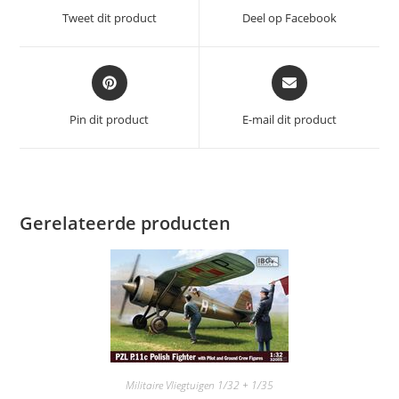
een
een
Tweet dit product
Deel op Facebook
nieuw
nieuw
venster
venster
Opent
Opent
in
in
een
een
Pin dit product
E-mail dit product
nieuw
nieuw
venster
venster
Gerelateerde producten
Militaire Vliegtuigen 1/32 + 1/35