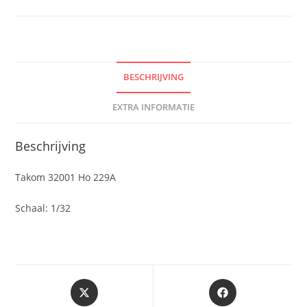
BESCHRIJVING
EXTRA INFORMATIE
Beschrijving
Takom 32001 Ho 229A
Schaal: 1/32
Opent
Opent
in
in