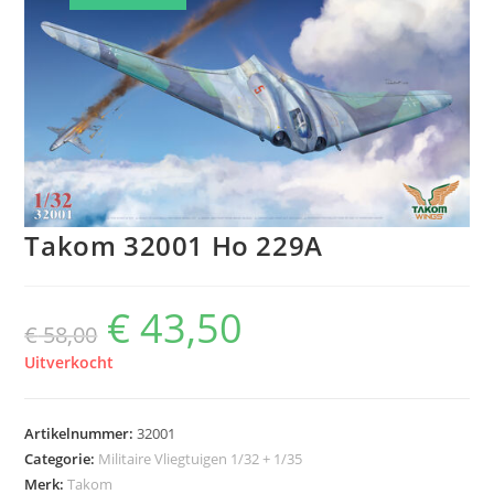
Takom 32001 Ho 229A
€
43,50
Oorspronkelijke
Huidige
€
58,00
prijs
prijs
was:
is:
€ 58,00.
€ 43,50.
Uitverkocht
Artikelnummer:
32001
Categorie:
Militaire Vliegtuigen 1/32 + 1/35
Merk:
Takom