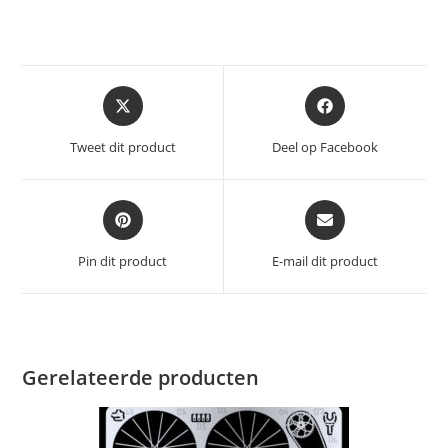
Opent
Opent
in
in
een
een
Tweet dit product
Deel op Facebook
nieuw
nieuw
venster
venster
Opent
Opent
in
in
een
een
Pin dit product
E-mail dit product
nieuw
nieuw
venster
venster
Gerelateerde producten