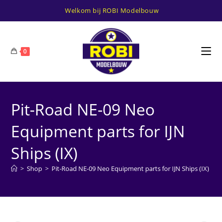
Ga
Welkom bij ROBI Modelbouw
naar
inhoud
0
Pit-Road NE-09 Neo
Equipment parts for IJN
Ships (IX)
>
Shop
>
Pit-Road NE-09 Neo Equipment parts for IJN Ships (IX)