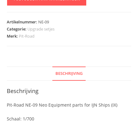
Road
NE-
09
Artikelnummer:
NE-09
Neo
Categorie:
Upgrade setjes
Equipment
Merk:
Pit-Road
parts
for
IJN
Ships
(IX)
BESCHRIJVING
aantal
Beschrijving
Pit-Road NE-09 Neo Equipment parts for IJN Ships (IX)
Schaal: 1/700