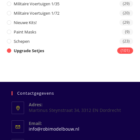
Militaire Voertuigen 1/35
(29)
Militaire Voertuigen 1/72
(20)
Nieuwe Kits!
(29)
Paint Masks
(9)
Schepen
(23)
Upgrade Setjes
(101)
Contactgegevens
Adres:
Martinus Steynstraat 34, 3312 EN Dordrecht
Email:
Opent
info@robimodelbouw.nl
in
je