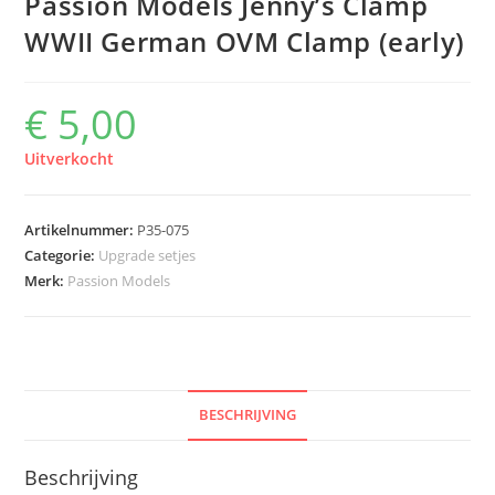
Passion Models Jenny’s Clamp
WWII German OVM Clamp (early)
€
5,00
Uitverkocht
Artikelnummer:
P35-075
Categorie:
Upgrade setjes
Merk:
Passion Models
BESCHRIJVING
Beschrijving