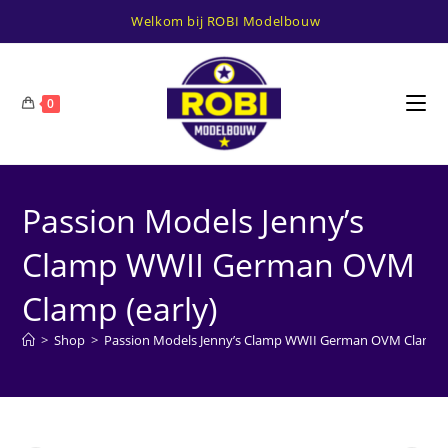
Ga
Welkom bij ROBI Modelbouw
naar
inhoud
0
Passion Models Jenny’s
Clamp WWII German OVM
Clamp (early)
>
Shop
>
Passion Models Jenny’s Clamp WWII German OVM Clamp (