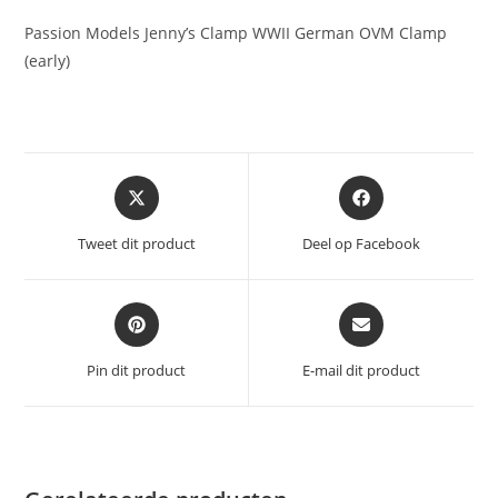
Passion Models Jenny’s Clamp WWII German OVM Clamp
(early)
Opent
Opent
in
in
een
een
Tweet dit product
Deel op Facebook
nieuw
nieuw
venster
venster
Opent
Opent
in
in
een
een
Pin dit product
E-mail dit product
nieuw
nieuw
venster
venster