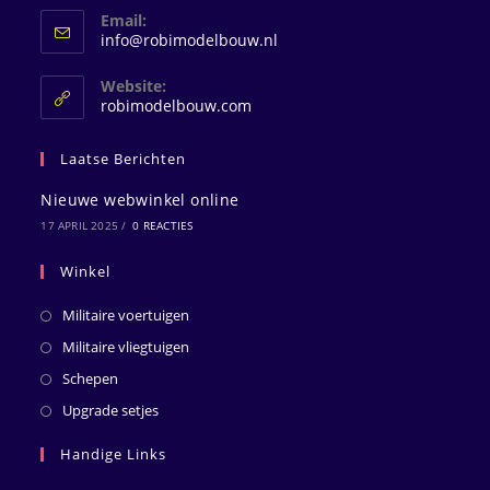
Email:
Opent
info@robimodelbouw.nl
in
je
Website:
toepassing
robimodelbouw.com
Laatse Berichten
Nieuwe webwinkel online
17 APRIL 2025
/
0 REACTIES
Winkel
Militaire voertuigen
Militaire vliegtuigen
Schepen
Upgrade setjes
Handige Links