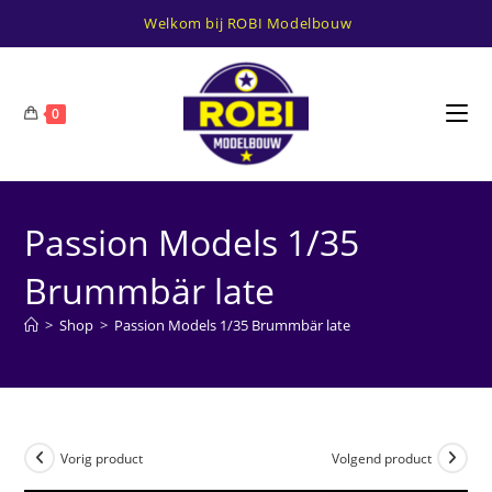
Ga
Welkom bij ROBI Modelbouw
naar
inhoud
0
Passion Models 1/35
Brummbär late
>
Shop
>
Passion Models 1/35 Brummbär late
Vorig product
Volgend product