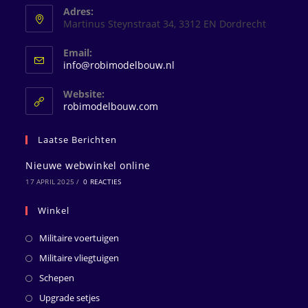
Adres:
Martinus Steynstraat 34, 3312 EN Dordrecht
Email:
Opent
info@robimodelbouw.nl
in
je
Website:
toepassing
robimodelbouw.com
Laatse Berichten
Nieuwe webwinkel online
17 APRIL 2025
/
0 REACTIES
Winkel
Militaire voertuigen
Militaire vliegtuigen
Schepen
Upgrade setjes