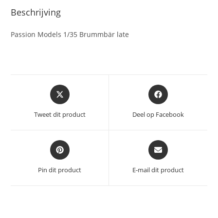
Beschrijving
Passion Models 1/35 Brummbär late
Opent
Opent
in
in
een
een
Tweet dit product
Deel op Facebook
nieuw
nieuw
venster
venster
Opent
Opent
in
in
een
een
Pin dit product
E-mail dit product
nieuw
nieuw
venster
venster