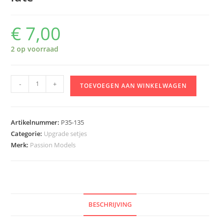
€
7,00
2 op voorraad
Passion
-
+
TOEVOEGEN AAN WINKELWAGEN
Models
1/35
Brummbär
Artikelnummer:
P35-135
late
Categorie:
Upgrade setjes
aantal
Merk:
Passion Models
BESCHRIJVING