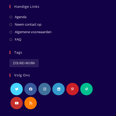
Handige Links
Agenda
Neem contact op
Algemene voorwaarden
FAQ
Tags
ZOUKEI-MURA
Volg Ons
Opent
Opent
Opent
Opent
Opent
Opent
in
in
in
in
in
in
een
een
een
een
een
een
Opent
Opent