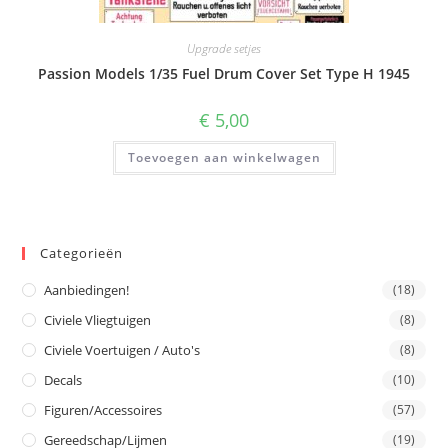
Upgrade setjes
Passion Models 1/35 Fuel Drum Cover Set Type H 1945
€
5,00
Toevoegen aan winkelwagen
Categorieën
Aanbiedingen!
(18)
Civiele Vliegtuigen
(8)
Civiele Voertuigen / Auto's
(8)
Decals
(10)
Figuren/Accessoires
(57)
Gereedschap/Lijmen
(19)