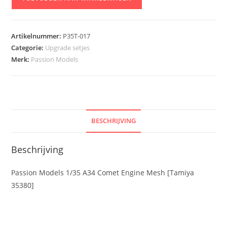
Models
1/35
A34
Artikelnummer:
P35T-017
Comet
Categorie:
Upgrade setjes
Engine
Merk:
Passion Models
Mesh
[Tamiya
35380]
aantal
BESCHRIJVING
Beschrijving
Passion Models 1/35 A34 Comet Engine Mesh [Tamiya
35380]