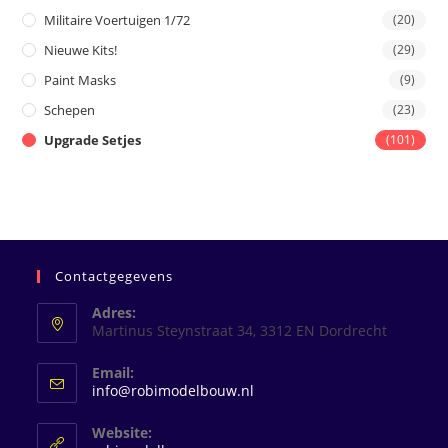
Militaire Voertuigen 1/72
(20)
Nieuwe Kits!
(29)
Paint Masks
(9)
Schepen
(23)
Upgrade Setjes
(101)
Contactgegevens
Adres:
Martinus Steynstraat 34, 3312 EN Dordrecht
Email:
Opent
info@robimodelbouw.nl
in
je
Website:
toepassing