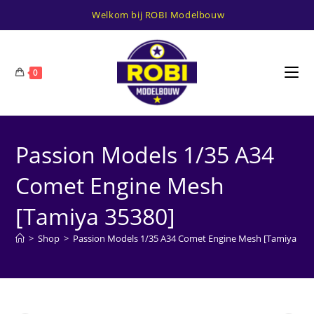
Ga
Welkom bij ROBI Modelbouw
naar
inhoud
0
Passion Models 1/35 A34
Comet Engine Mesh
[Tamiya 35380]
>
Shop
>
Passion Models 1/35 A34 Comet Engine Mesh [Tamiya 353