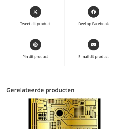
Opent
Opent
in
in
een
een
Tweet dit product
Deel op Facebook
nieuw
nieuw
venster
venster
Opent
Opent
in
in
een
een
Pin dit product
E-mail dit product
nieuw
nieuw
venster
venster
Gerelateerde producten