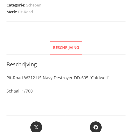
Categorie:
Schepen
Merk:
Pit-Road
BESCHRIJVING
Beschrijving
Pit-Road W212 US Navy Destroyer DD-605 “Caldwell”
Schaal: 1/700
Opent
Opent
in
in