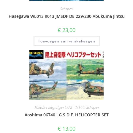
Schepen
Hasegawa WL013 9013 JMSDF DE 229/230 Abukuma Jintsu
€
23,00
Toevoegen aan winkelwagen
Militaire vliegtuigen 1/72 - 1/144
,
Schepen
Aoshima 06740 J.G.S.D.F. HELICOPTER SET
€
13,00