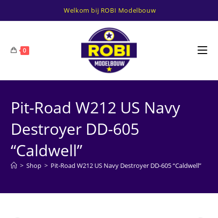
Ga
Welkom bij ROBI Modelbouw
naar
inhoud
0
Pit-Road W212 US Navy
Destroyer DD-605
“Caldwell”
>
Shop
>
Pit-Road W212 US Navy Destroyer DD-605 “Caldwell”