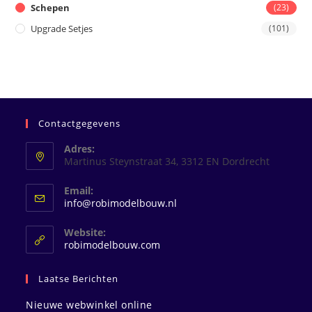
Schepen
(23)
Upgrade Setjes
(101)
Contactgegevens
Adres:
Martinus Steynstraat 34, 3312 EN Dordrecht
Email:
Opent
info@robimodelbouw.nl
in
je
Website:
toepassing
robimodelbouw.com
Laatse Berichten
Nieuwe webwinkel online