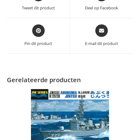
een
een
Tweet dit product
Deel op Facebook
nieuw
nieuw
venster
venster
Opent
Opent
in
in
een
een
Pin dit product
E-mail dit product
nieuw
nieuw
venster
venster
Gerelateerde producten