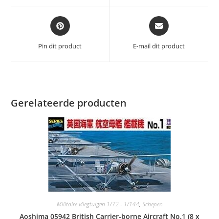
venster
venster
Opent
Opent
in
in
een
een
Pin dit product
E-mail dit product
nieuw
nieuw
venster
venster
Gerelateerde producten
Militaire vliegtuigen 1/72 - 1/144
,
Schepen
Aoshima 05942 British Carrier-borne Aircraft No.1 (8 x