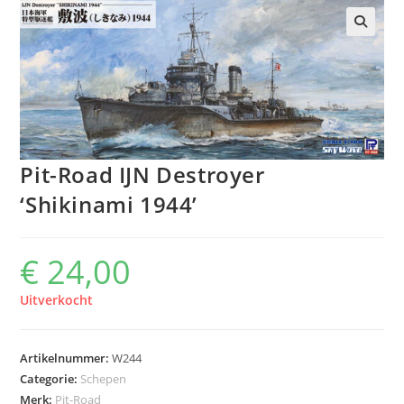
Pit-Road IJN Destroyer
‘Shikinami 1944’
€
24,00
Uitverkocht
Artikelnummer:
W244
Categorie:
Schepen
Merk:
Pit-Road