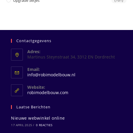
Upgrade Setjes
(101)
Contactgegevens
Adres:
Martinus Steynstraat 34, 3312 EN Dordrecht
Email:
Opent
info@robimodelbouw.nl
in
je
Website:
toepassing
robimodelbouw.com
Laatse Berichten
Nieuwe webwinkel online
17 APRIL 2025
/
0 REACTIES