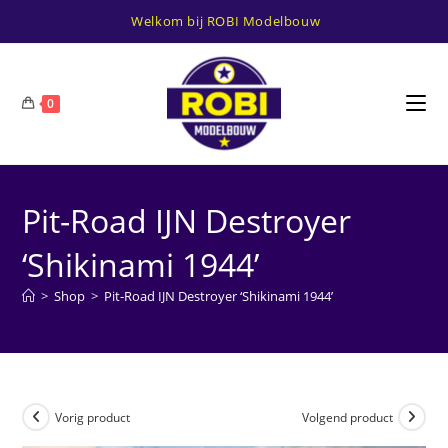
Ga
Welkom bij ROBI Modelbouw
naar
inhoud
0
Pit-Road IJN Destroyer
‘Shikinami 1944’
>
Shop
>
Pit-Road IJN Destroyer ‘Shikinami 1944’
Vorig product
Volgend product