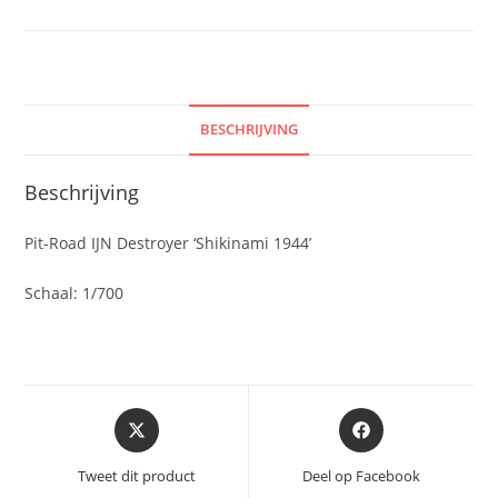
BESCHRIJVING
Beschrijving
Pit-Road IJN Destroyer ‘Shikinami 1944’
Schaal: 1/700
Opent
Opent
in
in
een
een
Tweet dit product
Deel op Facebook
nieuw
nieuw