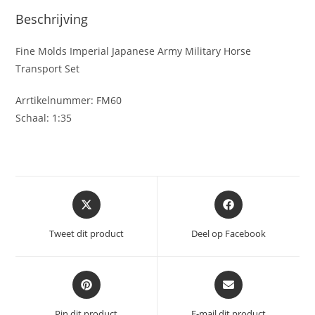
Beschrijving
Fine Molds Imperial Japanese Army Military Horse
Transport Set
Arrtikelnummer: FM60
Schaal: 1:35
Opent
Opent
in
in
een
een
Tweet dit product
Deel op Facebook
nieuw
nieuw
venster
venster
Opent
Opent
in
in
een
een
Pin dit product
E-mail dit product