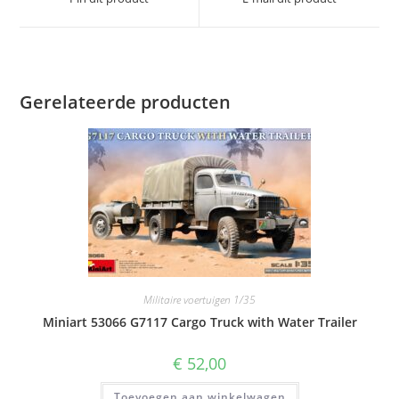
nieuw
nieuw
venster
venster
Gerelateerde producten
Militaire voertuigen 1/35
Miniart 53066 G7117 Cargo Truck with Water Trailer
€
52,00
Toevoegen aan winkelwagen