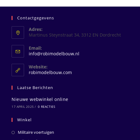
Contactgegevens
Adres:
Martinus Steynstraat 34, 3312 EN Dordrecht
Email:
Opent
info@robimodelbouw.nl
in
je
Website:
toepassing
robimodelbouw.com
Laatse Berichten
Nieuwe webwinkel online
17 APRIL 2025
/
0 REACTIES
Winkel
Militaire voertuigen