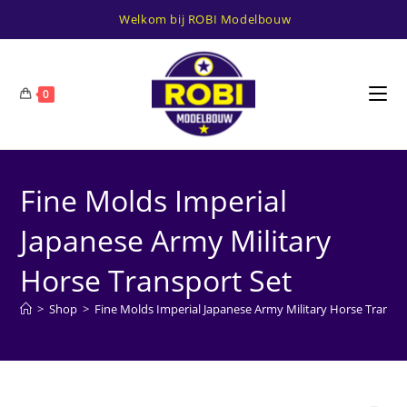
Ga
Welkom bij ROBI Modelbouw
naar
inhoud
0
Fine Molds Imperial
Japanese Army Military
Horse Transport Set
>
Shop
>
Fine Molds Imperial Japanese Army Military Horse Transpo