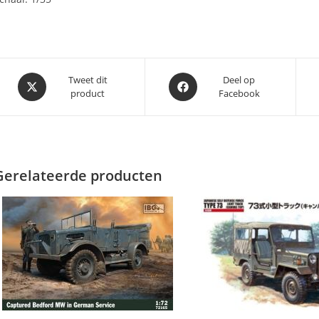
Opent
Opent
Tweet dit
Deel op
product
Facebook
in
in
een
een
nieuw
nieuw
venster
venster
Gerelateerde producten