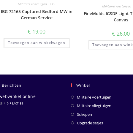
Militaire voertuigen 1/35
Militaire voertuigen
IBG 72165 Captured Bedford MW in
FineMolds IGSDF Light T
German Service
Canvas
€
19,00
€
26,00
Toevoegen aan winkelwagen
Toevoegen aan win
e Berichten
Winkel
webwinkel online
Militaire voertuigen
25
/
0 REACTIES
Militaire vliegtuigen
Schepen
Upgrade setjes