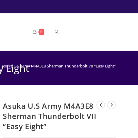
TOGGLE
0
WEBSITE
 Eight”
Asuka U.S Army M4A3E8 Sherman Thunderbolt VII “Easy Eight”
ZOEKEN
Asuka U.S Army M4A3E8
Sherman Thunderbolt VII
“Easy Eight”