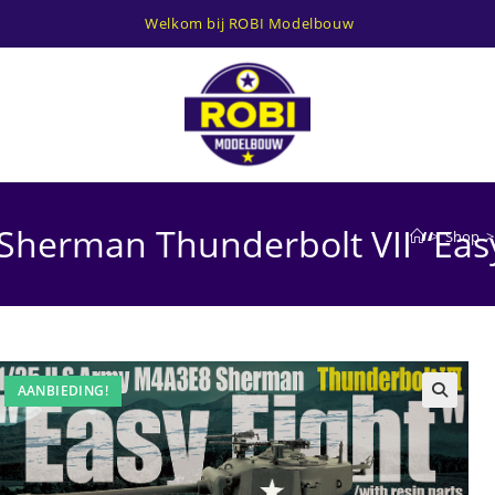
Welkom bij ROBI Modelbouw
herman Thunderbolt VII “Easy
>
Shop
>
AANBIEDING!