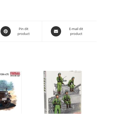
Opent
Opent
Pin dit
E-mail dit
product
product
in
in
een
een
nieuw
nieuw
venster
venster