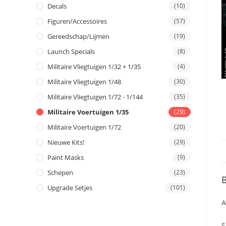
Decals
(10)
Figuren/Accessoires
(57)
Gereedschap/Lijmen
(19)
Launch Specials
(8)
Militaire Vliegtuigen 1/32 + 1/35
(4)
Militaire Vliegtuigen 1/48
(30)
Militaire Vliegtuigen 1/72 - 1/144
(35)
Militaire Voertuigen 1/35
(29)
Militaire Voertuigen 1/72
(20)
Nieuwe Kits!
(29)
Paint Masks
(9)
Schepen
(23)
B
Upgrade Setjes
(101)
A
S