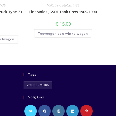
 1/35
Militaire voertuigen 1/35
ruck Type 73
FineMolds JGSDF Tank Crew 1965-1990
€
15,00
Toevoegen aan winkelwagen
kelwagen
Tags
ZOUKEI-MURA
Volg Ons