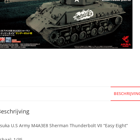
BESCHRIJVIN
eschrijving
suka U.S Army M4A3E8 Sherman Thunderbolt VII “Easy Eight”
chaal: 1/35