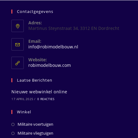
Contactgegevens
Adres:
Martinus Steynstraat 34, 3312 EN Dordrecht
Email:
Opent
info@robimodelbouw.nl
in
je
Website:
toepassing
robimodelbouw.com
Laatse Berichten
Nieuwe webwinkel online
17 APRIL 2025
/
0 REACTIES
Winkel
Militaire voertuigen
Militaire vliegtuigen