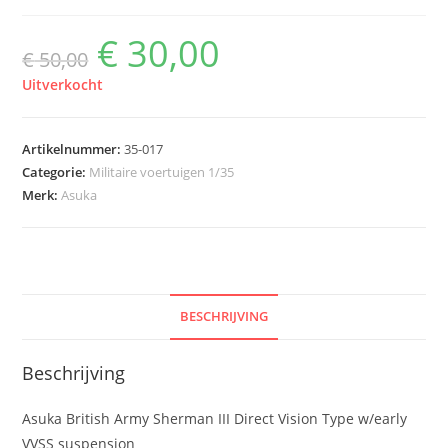
€
30,00
Oorspronkelijke
Huidige
€
50,00
prijs
prijs
was:
is:
€ 50,00.
€ 30,00.
Uitverkocht
Artikelnummer:
35-017
Categorie:
Militaire voertuigen 1/35
Merk:
Asuka
BESCHRIJVING
Beschrijving
Asuka British Army Sherman III Direct Vision Type w/early
VVSS suspension