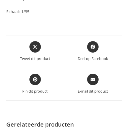
Schaal: 1/35
Opent
Opent
in
in
een
een
Tweet dit product
Deel op Facebook
nieuw
nieuw
venster
venster
Opent
Opent
in
in
een
een
Pin dit product
E-mail dit product
nieuw
nieuw
venster
venster
Gerelateerde producten