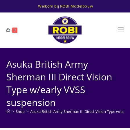
Ga
Welkom bij ROBI Modelbouw
naar
inhoud
0
Asuka British Army
Sherman III Direct Vision
Type w/early VVSS
suspension
>
Shop
>
Asuka British Army Sherman III Direct Vision Type w/earl