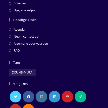
Schepen
Upgrade setjes
Handige Links
Agenda
Neem contact op
Algemene voorwaarden
FAQ
Tags
ZOUKEI-MURA
Volg Ons
Opent
Opent
Opent
Opent
Opent
Opent