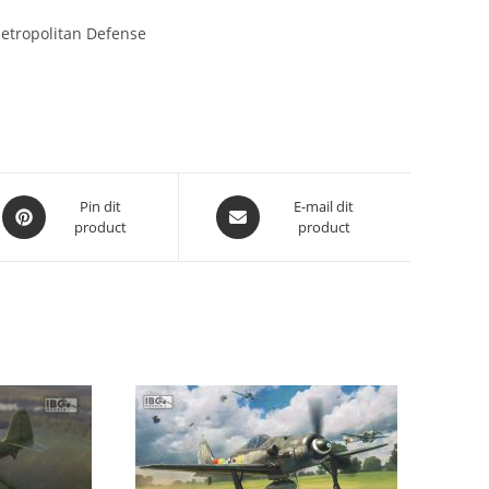
Metropolitan Defense
Opent
Opent
Pin dit
E-mail dit
product
product
in
in
een
een
nieuw
nieuw
venster
venster