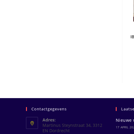
I
Contactgegevens
Laats
Adres:
Nieuwe 
Martinus Steynstraat 34, 3312
17 APRIL 20
EN Dordrecht