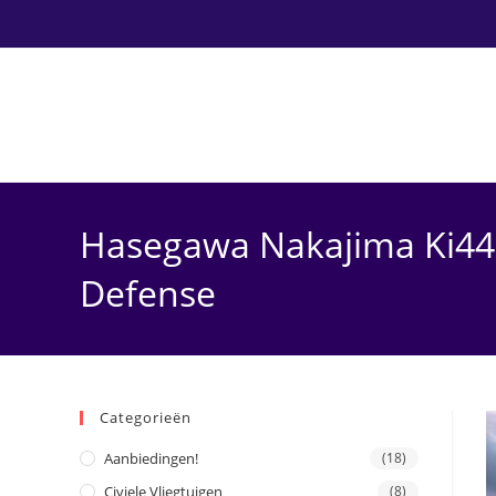
Ga
naar
inhoud
Hasegawa Nakajima Ki44-I
Defense
Categorieën
Aanbiedingen!
(18)
Civiele Vliegtuigen
(8)