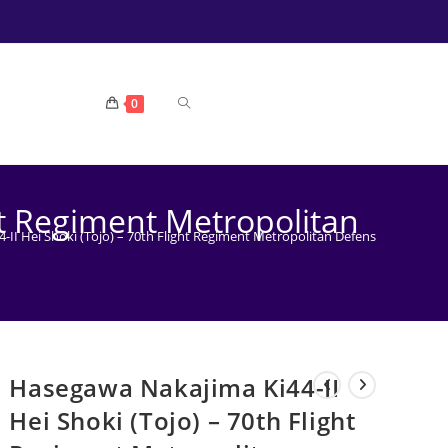
TOGGLE
0
WEBSITE
ht Regiment Metropolitan
II Hei Shoki (Tojo) – 70th Flight Regiment Metropolitan Defense
ZOEKEN
Hasegawa Nakajima Ki44-II
Hei Shoki (Tojo) – 70th Flight