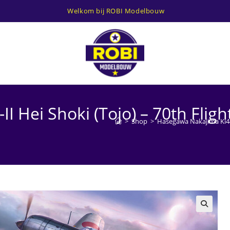
Welkom bij ROBI Modelbouw
I Hei Shoki (Tojo) – 70th Flig
>
Shop
>
Hasegawa Nakajima Ki44-