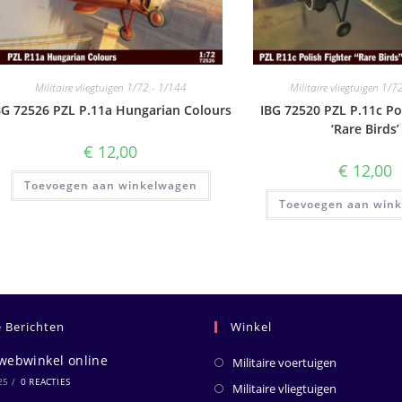
Militaire vliegtuigen 1/72 - 1/144
Militaire vliegtuigen 1/7
BG 72526 PZL P.11a Hungarian Colours
IBG 72520 PZL P.11c Po
‘Rare Birds’
€
12,00
€
12,00
Toevoegen aan winkelwagen
Toevoegen aan win
e Berichten
Winkel
webwinkel online
Militaire voertuigen
25
/
0 REACTIES
Militaire vliegtuigen