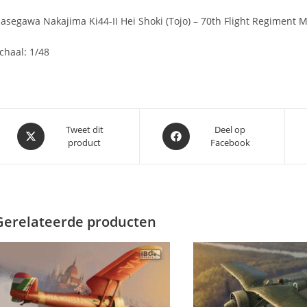
asegawa Nakajima Ki44-II Hei Shoki (Tojo) – 70th Flight Regiment 
chaal: 1/48
Opent
Opent
Tweet dit
Deel op
product
Facebook
in
in
een
een
nieuw
nieuw
venster
venster
Gerelateerde producten