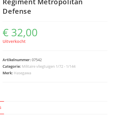
Regiment Metropolitan
Defense
€
32,00
Uitverkocht
Artikelnummer:
07542
Categorie:
Militaire vliegtuigen 1/72 - 1/144
Merk:
Hasegawa
G