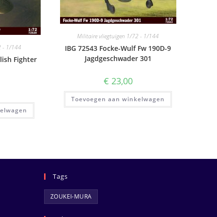
Militaire vliegtuigen 1/72 - 1/144
2 - 1/144
IBG 72543 Focke-Wulf Fw 190D-9
Jagdgeschwader 301
lish Fighter
€
23,00
Toevoegen aan winkelwagen
kelwagen
Tags
ZOUKEI-MURA