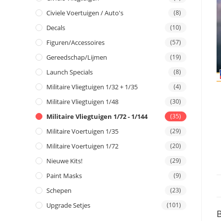
Civiele Voertuigen / Auto's
(8)
Decals
(10)
Figuren/Accessoires
(57)
Gereedschap/Lijmen
(19)
Launch Specials
(8)
Militaire Vliegtuigen 1/32 + 1/35
(4)
Militaire Vliegtuigen 1/48
(30)
Militaire Vliegtuigen 1/72 - 1/144
(35)
Militaire Voertuigen 1/35
(29)
Militaire Voertuigen 1/72
(20)
Nieuwe Kits!
(29)
Paint Masks
(9)
Schepen
(23)
Upgrade Setjes
(101)
B