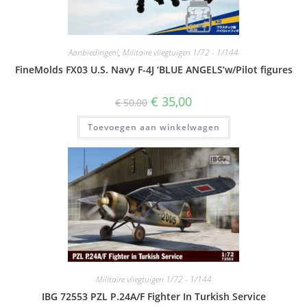
Aanbiedingen!
,
Militaire vliegtuigen 1/72 - 1/144
FineMolds FX03 U.S. Navy F-4J ‘BLUE ANGELS’w/Pilot figures
Oorspronkelijke
Huidige
€
35,00
€
50,00
prijs
prijs
was:
is:
Toevoegen aan winkelwagen
€ 50,00.
€ 35,00.
Militaire vliegtuigen 1/72 - 1/144
IBG 72553 PZL P.24A/F Fighter In Turkish Service