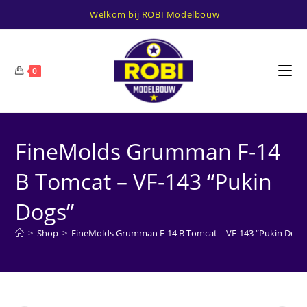
Ga
Welkom bij ROBI Modelbouw
naar
inhoud
0
FineMolds Grumman F-14
B Tomcat – VF-143 “Pukin
Dogs”
>
Shop
>
FineMolds Grumman F-14 B Tomcat – VF-143 “Pukin Dogs