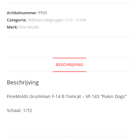
Artikelnummer:
FF01
Categorie:
Militaire vliegtuigen 1/72 - 1/144
Merk:
Fine Molds
BESCHRIJVING
Beschrijving
FineMolds Grumman F-14 B Tomcat – VF-143 “Pukin Dogs”
Schaal: 1/72