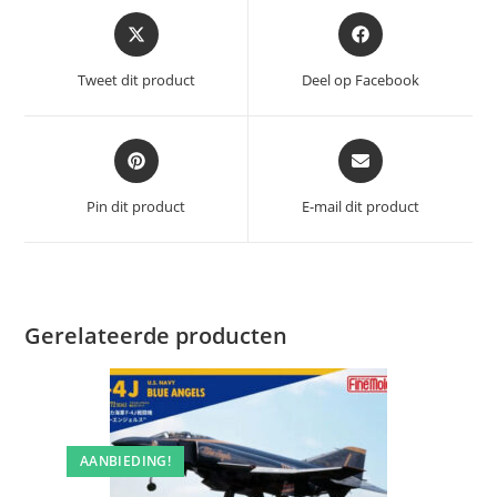
Opent
Opent
in
in
een
een
Tweet dit product
Deel op Facebook
nieuw
nieuw
venster
venster
Opent
Opent
in
in
een
een
Pin dit product
E-mail dit product
nieuw
nieuw
venster
venster
Gerelateerde producten
AANBIEDING!