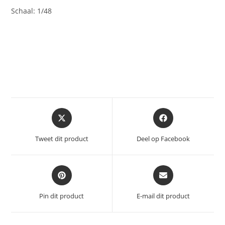
Schaal: 1/48
Opent
Opent
in
in
een
een
Tweet dit product
Deel op Facebook
nieuw
nieuw
venster
venster
Opent
Opent
in
in
een
een
Pin dit product
E-mail dit product
nieuw
nieuw
venster
venster