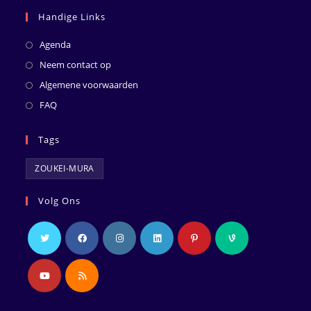
Handige Links
Agenda
Neem contact op
Algemene voorwaarden
FAQ
Tags
ZOUKEI-MURA
Volg Ons
Opent
Opent
Opent
Opent
Opent
Opent
in
in
in
in
in
in
een
een
een
een
een
een
Opent
Opent