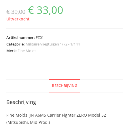
€
33,00
Oorspronkelijke
Huidige
€
39,00
prijs
prijs
was:
is:
€ 39,00.
€ 33,00.
Uitverkocht
Artikelnummer:
FZ01
Categorie:
Militaire vliegtuigen 1/72 - 1/144
Merk:
Fine Molds
BESCHRIJVING
Beschrijving
Fine Molds IJN A6M5 Carrier Fighter ZERO Model 52
(Mitsubishi, Mid Prod.)