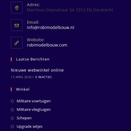
Adres:
Martinus Steynstraat 34, 3312 EN Dordrecht
Email:
Opent
info@robimodelbouw.nl
in
je
Website:
toepassing
robimodelbouw.com
Laatse Berichten
Nieuwe webwinkel online
17 APRIL 2025
/
0 REACTIES
Winkel
Militaire voertuigen
Militaire vliegtuigen
Schepen
Upgrade setjes