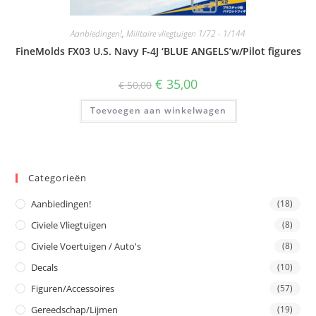
Aanbiedingen!
,
Militaire vliegtuigen 1/72 - 1/144
FineMolds FX03 U.S. Navy F-4J ‘BLUE ANGELS’w/Pilot figures
Oorspronkelijke
Huidige
€
35,00
€
50,00
prijs
prijs
was:
is:
Toevoegen aan winkelwagen
€ 50,00.
€ 35,00.
Categorieën
Aanbiedingen!
(18)
Civiele Vliegtuigen
(8)
Civiele Voertuigen / Auto's
(8)
Decals
(10)
Figuren/Accessoires
(57)
Gereedschap/Lijmen
(19)