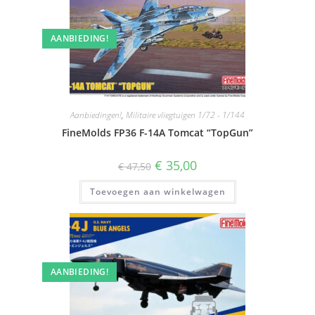
AANBIEDING!
Aanbiedingen!
,
Militaire vliegtuigen 1/72 - 1/144
FineMolds FP36 F-14A Tomcat “TopGun”
Oorspronkelijke
Huidige
€
35,00
€
47,50
prijs
prijs
was:
is:
Toevoegen aan winkelwagen
€ 47,50.
€ 35,00.
AANBIEDING!