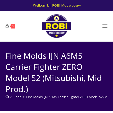
Ga
Welkom bij ROBI Modelbouw
naar
inhoud
0
Fine Molds IJN A6M5
Carrier Fighter ZERO
Model 52 (Mitsubishi, Mid
Prod.)
>
Shop
>
Fine Molds IJN A6M5 Carrier Fighter ZERO Model 52 (Mitsub