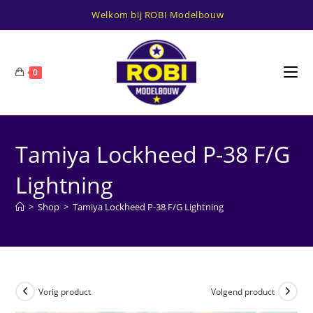
Ga
Welkom bij ROBI Modelbouw
naar
inhoud
0
Tamiya Lockheed P-38 F/G
Lightning
>
Shop
>
Tamiya Lockheed P-38 F/G Lightning
Vorig product
Volgend product