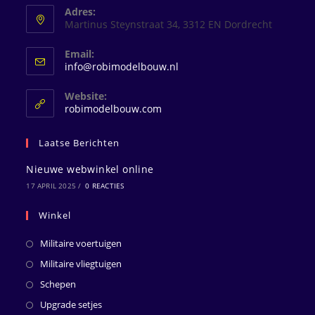
Adres:
Martinus Steynstraat 34, 3312 EN Dordrecht
Email:
Opent
info@robimodelbouw.nl
in
je
Website:
toepassing
robimodelbouw.com
Laatse Berichten
Nieuwe webwinkel online
17 APRIL 2025
/
0 REACTIES
Winkel
Militaire voertuigen
Militaire vliegtuigen
Schepen
Upgrade setjes