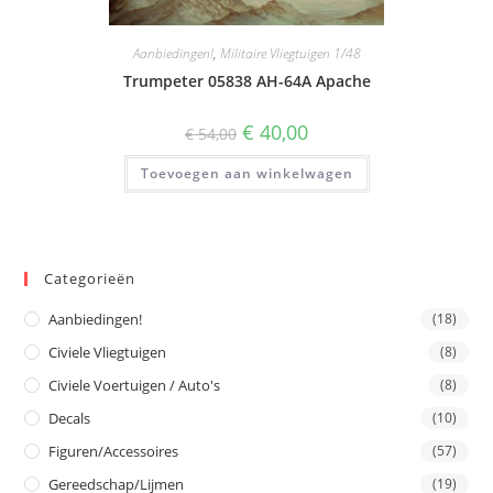
Aanbiedingen!
,
Militaire Vliegtuigen 1/48
Trumpeter 05838 AH-64A Apache
Oorspronkelijke
Huidige
€
40,00
€
54,00
prijs
prijs
was:
is:
Toevoegen aan winkelwagen
€ 54,00.
€ 40,00.
Categorieën
Aanbiedingen!
(18)
Civiele Vliegtuigen
(8)
Civiele Voertuigen / Auto's
(8)
Decals
(10)
Figuren/Accessoires
(57)
Gereedschap/Lijmen
(19)