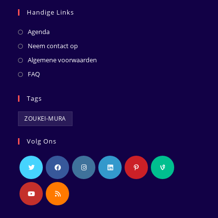
Handige Links
Agenda
Neem contact op
Algemene voorwaarden
FAQ
Tags
ZOUKEI-MURA
Volg Ons
Opent
Opent
Opent
Opent
Opent
Opent
in
in
in
in
in
in
een
een
een
een
een
een
Opent
Opent