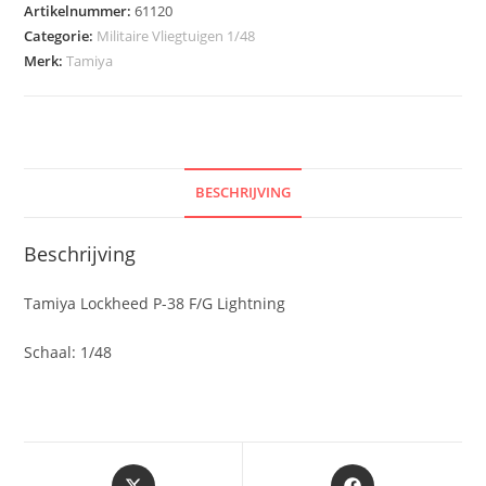
Artikelnummer:
61120
Categorie:
Militaire Vliegtuigen 1/48
Merk:
Tamiya
BESCHRIJVING
Beschrijving
Tamiya Lockheed P-38 F/G Lightning
Schaal: 1/48
Opent
Opent