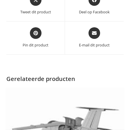
in
in
een
een
Tweet dit product
Deel op Facebook
nieuw
nieuw
venster
venster
Opent
Opent
in
in
een
een
Pin dit product
E-mail dit product
nieuw
nieuw
venster
venster
Gerelateerde producten