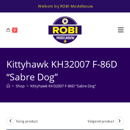
Ga
Welkom bij ROBI Modelbouw
naar
inhoud
0
Kittyhawk KH32007 F-86D
“Sabre Dog”
>
Shop
>
Kittyhawk KH32007 F-86D “Sabre Dog”
Vorig product
Volgend product