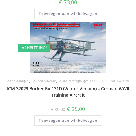
€
73,00
Toevoegen aan winkelwagen
AANBIEDING!
Aanbiedingen!
,
Launch Specials
,
Militaire Vliegtuigen 1/32 + 1/35
,
Nieuwe Kits!
ICM 32029 Bucker Bu 131D (Winter Version) – German WWII
Training Aircraft
Oorspronkelijke
Huidige
€
35,00
€
39,00
prijs
prijs
was:
is:
Toevoegen aan winkelwagen
€ 39,00.
€ 35,00.