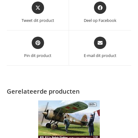
Opent
Opent
in
in
een
een
Tweet dit product
Deel op Facebook
nieuw
nieuw
venster
venster
Opent
Opent
in
in
een
een
Pin dit product
E-mail dit product
nieuw
nieuw
venster
venster
Gerelateerde producten