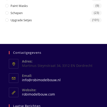
Paint Masks
(9)
Schepen
(23)
Upgrade Setjes
(101)
Contactgegevens
Adres:
Martinus Steynstraat 34, 3312 EN Dordrecht
Email:
Opent
info@robimodelbouw.nl
in
je
Website:
toepassing
robimodelbouw.com
Laatse Berichten