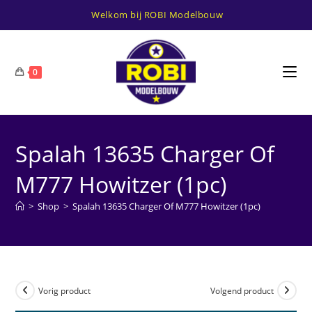
Ga
Welkom bij ROBI Modelbouw
naar
inhoud
0
Spalah 13635 Charger Of
M777 Howitzer (1pc)
>
Shop
>
Spalah 13635 Charger Of M777 Howitzer (1pc)
Vorig product
Volgend product