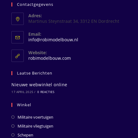
Contactgegevens
Adres:
Martinus Steynstraat 34, 3312 EN Dordrecht
Email:
Opent
info@robimodelbouw.nl
in
je
Website:
toepassing
robimodelbouw.com
Laatse Berichten
Nieuwe webwinkel online
17 APRIL 2025
/
0 REACTIES
Winkel
Militaire voertuigen
Militaire vliegtuigen
Schepen