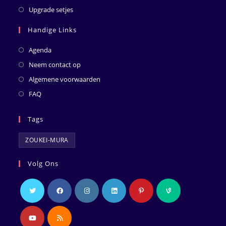
Upgrade setjes
Handige Links
Agenda
Neem contact op
Algemene voorwaarden
FAQ
Tags
ZOUKEI-MURA
Volg Ons
Opent
Opent
Opent
Opent
Opent
Opent
in
in
in
in
in
in