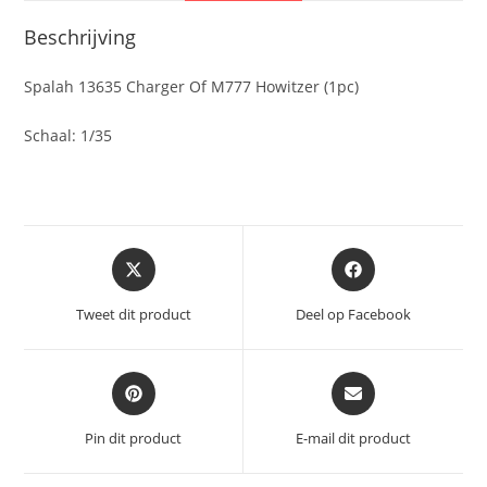
Beschrijving
Spalah 13635 Charger Of M777 Howitzer (1pc)
Schaal: 1/35
Opent
Opent
in
in
een
een
Tweet dit product
Deel op Facebook
nieuw
nieuw
venster
venster
Opent
Opent
in
in
een
een
Pin dit product
E-mail dit product
nieuw
nieuw
venster
venster