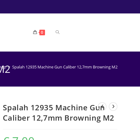
TOGGLE
0
WEBSITE
M2
hop
>
Spalah 12935 Machine Gun Caliber 12,7mm Browning M2
ZOEKEN
Spalah 12935 Machine Gun
Caliber 12,7mm Browning M2