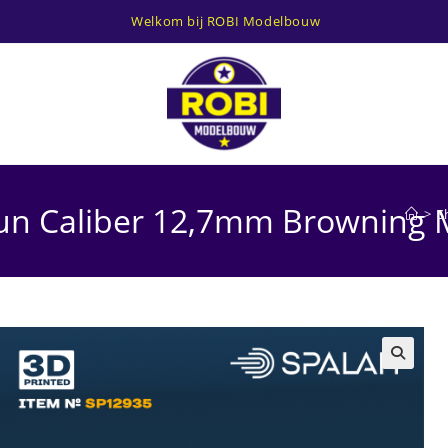
Welkom bij ROBI Modelbouw
un Caliber 12,7mm Browning 
>
S