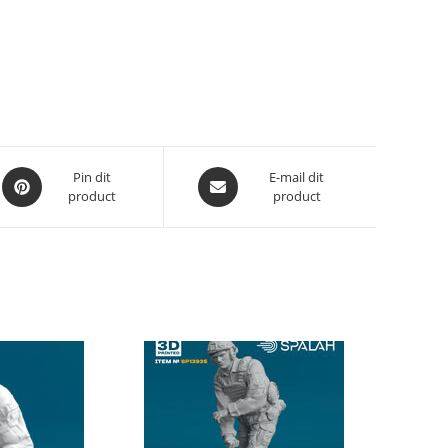
Opent
Opent
Pin dit
E-mail dit
product
product
in
in
een
een
nieuw
nieuw
venster
venster