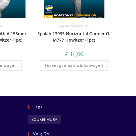
es
Figuren/Accessoires
With A 155mm
Spalah 13935 Horizontal Gunner Of
itzer (1pc)
M777 Howitzer (1pc)
€
14,00
kelwagen
Toevoegen aan winkelwagen
Tags
ZOUKEI-MURA
Volg Ons