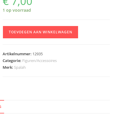
€
7,00
1 op voorraad
Spalah
TOEVOEGEN AAN WINKELWAGEN
12935
Machine
Gun
Artikelnummer:
12935
Caliber
Categorie:
Figuren/Accessoires
12,7mm
Merk:
Spalah
Browning
M2
aantal
G