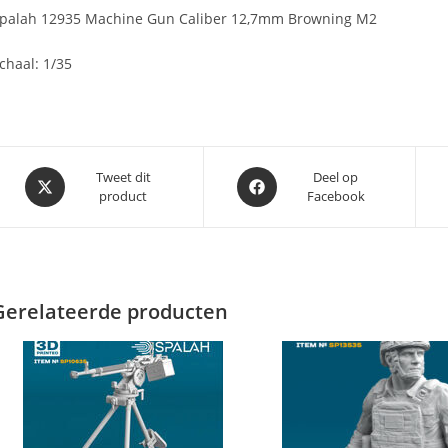
palah 12935 Machine Gun Caliber 12,7mm Browning M2
chaal: 1/35
Opent
Opent
Tweet dit
Deel op
product
Facebook
in
in
een
een
nieuw
nieuw
venster
venster
Gerelateerde producten