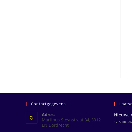
Contactgegevens
Laats
Adres:
Nieuwe 
Martinus Steynstraat 34, 3312
17 APRIL 20
EN Dordrecht