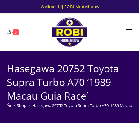
Ga
Welkom bij ROBI Modelbouw
naar
inhoud
0
Hasegawa 20752 Toyota
Supra Turbo A70 ‘1989
Macau Guia Race’
>
Shop
>
Hasegawa 20752 Toyota Supra Turbo A70 ‘1989 Macau Gui