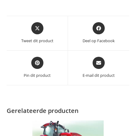
Opent
Opent
in
in
een
een
Tweet dit product
Deel op Facebook
nieuw
nieuw
venster
venster
Opent
Opent
in
in
een
een
Pin dit product
E-mail dit product
nieuw
nieuw
venster
venster
Gerelateerde producten