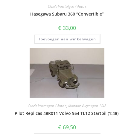
Civiele Voertuigen / Auto's
Hasegawa Subaru 360 “Convertible”
€
33,00
Toevoegen aan winkelwagen
Civiele Voertuigen / Auto's
,
Militaire Vliegtuigen 1/48
Pilot Replicas 48R011 Volvo 954 TL12 Startbil (1:48)
€
69,50