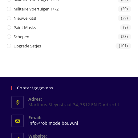
Militaire Voertuigen 1/72
(20)
Nieuwe Kits!
(29)
Paint Masks
(9)
Schepen
(23)
Upgrade Setjes
(101)
Contactgegevens
Adres:
Martinus Steynstraat 34, 3312 EN Dordrecht
Email:
Opent
info@robimodelbouw.nl
in
je
Website: